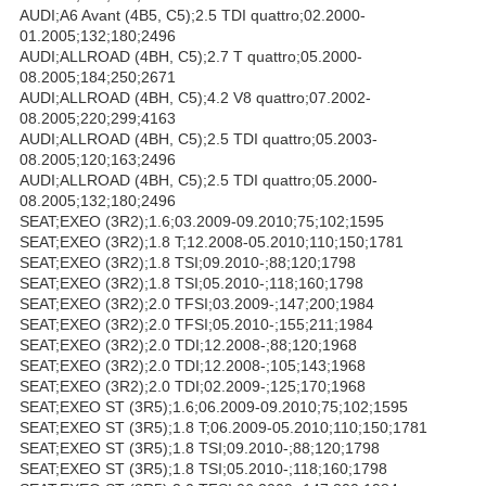
AUDI;A6 Avant (4B5, C5);2.5 TDI quattro;02.2000-
01.2005;132;180;2496
AUDI;ALLROAD (4BH, C5);2.7 T quattro;05.2000-
08.2005;184;250;2671
AUDI;ALLROAD (4BH, C5);4.2 V8 quattro;07.2002-
08.2005;220;299;4163
AUDI;ALLROAD (4BH, C5);2.5 TDI quattro;05.2003-
08.2005;120;163;2496
AUDI;ALLROAD (4BH, C5);2.5 TDI quattro;05.2000-
08.2005;132;180;2496
SEAT;EXEO (3R2);1.6;03.2009-09.2010;75;102;1595
SEAT;EXEO (3R2);1.8 T;12.2008-05.2010;110;150;1781
SEAT;EXEO (3R2);1.8 TSI;09.2010-;88;120;1798
SEAT;EXEO (3R2);1.8 TSI;05.2010-;118;160;1798
SEAT;EXEO (3R2);2.0 TFSI;03.2009-;147;200;1984
SEAT;EXEO (3R2);2.0 TFSI;05.2010-;155;211;1984
SEAT;EXEO (3R2);2.0 TDI;12.2008-;88;120;1968
SEAT;EXEO (3R2);2.0 TDI;12.2008-;105;143;1968
SEAT;EXEO (3R2);2.0 TDI;02.2009-;125;170;1968
SEAT;EXEO ST (3R5);1.6;06.2009-09.2010;75;102;1595
SEAT;EXEO ST (3R5);1.8 T;06.2009-05.2010;110;150;1781
SEAT;EXEO ST (3R5);1.8 TSI;09.2010-;88;120;1798
SEAT;EXEO ST (3R5);1.8 TSI;05.2010-;118;160;1798