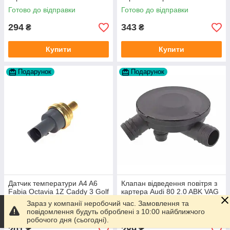
Готово до відправки
Готово до відправки
294
343
₴
₴
Купити
Купити
Подарунок
Подарунок
Датчик температури A4 A6
Клапан відведення повітря з
Fabia Octavia 1Z Caddy 3 Golf
картера Audi 80 2.0 ABK VAG
5/6/7 Transporter T5 Passat
037129101K виробник Topran
Зараз у компанії неробочий час. Замовлення та
B6 (колір сірий)
Німеччина
повідомлення будуть оброблені з 10:00 найближчого
Готово до відправки
Готово до відправки
робочого дня (сьогодні).
201
289
₴
₴