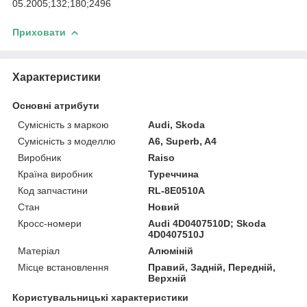
05.2005;132;180;2496
Приховати
Характеристики
Основні атрибути
Сумісність з маркою
Audi, Skoda
Сумісність з моделлю
A6, Superb, A4
Виробник
Raiso
Країна виробник
Туреччина
Код запчастини
RL-8E0510A
Стан
Новий
Кросс-номери
Audi 4D0407510D; Skoda
4D0407510J
Матеріал
Алюміній
Місце встановлення
Правий, Задній, Передній,
Верхній
Користувальницькі характеристики