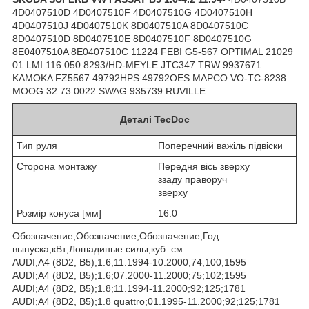
4D0407510D 4D0407510F 4D0407510G 4D0407510H
4D0407510J 4D0407510K 8D0407510A 8D0407510C
8D0407510D 8D0407510E 8D0407510F 8D0407510G
8E0407510A 8E0407510C 11224 FEBI G5-567 OPTIMAL 21029
01 LMI 116 050 8293/HD-MEYLE JTC347 TRW 9937671
KAMOKA FZ5567 49792HPS 49792OES MAPCO VO-TC-8238
MOOG 32 73 0022 SWAG 935739 RUVILLE
Деталі TecDoc
Тип руля
Поперечний важіль підвіски
Сторона монтажу
Передня вісь зверху
ззаду праворуч
зверху
Розмір конуса [мм]
16.0
Обозначение;Обозначение;Обозначение;Год
выпуска;кВт;Лошадиные силы;куб. см
AUDI;A4 (8D2, B5);1.6;11.1994-10.2000;74;100;1595
AUDI;A4 (8D2, B5);1.6;07.2000-11.2000;75;102;1595
AUDI;A4 (8D2, B5);1.8;11.1994-11.2000;92;125;1781
AUDI;A4 (8D2, B5);1.8 quattro;01.1995-11.2000;92;125;1781