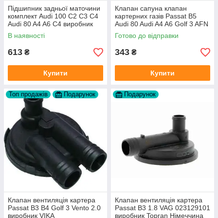
Підшипник задньої маточини
Клапан сапуна клапан
комплект Audi 100 C2 C3 C4
картерних газів Passat B5
Audi 80 A4 A6 C4 виробник
Audi 80 Audi A4 A6 Golf 3 AFN
FAG
1Y AAZ 1Z AFF AEY AAZ AHB
В наявності
Готово до відправки
AHU
613
343
₴
₴
Купити
Купити
Топ продажів
Подарунок
Подарунок
Клапан вентиляція картера
Клапан вентиляція картера
Passat B3 B4 Golf 3 Vento 2.0
Passat B3 1.8 VAG 023129101
виробник VIKA
виробник Topran Німеччина