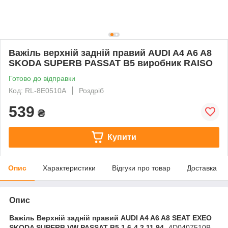
Важіль верхній задній правий AUDI A4 A6 A8
SKODA SUPERB PASSAT B5 виробник RAISO
Готово до відправки
Код: RL-8E0510A
Роздріб
539
₴
Купити
Опис
Характеристики
Відгуки про товар
Доставка
Опис
Важіль Верхній задній правий AUDI A4 A6 A8 SEAT EXEO
SKODA SUPERB VW PASSAT B5 1.6-4.2 11.94-
4D0407510B