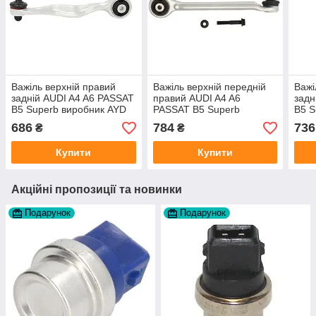
Важіль верхній правий
Важіль верхній передній
Важі
задній AUDI A4 A6 PASSAT
правий AUDI A4 A6
задн
B5 Superb виробник AYD
PASSAT B5 Superb
B5 S
виробник REIN HOCH
Пол
686
784
736
₴
₴
Польща
Купити
Купити
Акційні пропозиції та новинки
Подарунок
Подарунок