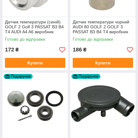
Датчик температури (синій)
Датчик температури чорний
GOLF 2 Golf 3 PASSAT B3 B4
AUDI 80 GOLF 2 GOLF 3
T4 AUDI A4 A6 виробник
PASSAT B3 B4 T4 виробник
Topran Німеччина
TOPRAN Німеччина
Готово до відправки
Готово до відправки
172
186
₴
₴
Купити
Купити
Подарунок
Подарунок