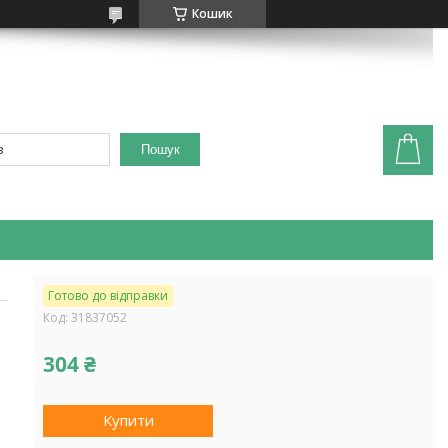
Кошик
Пошук
Готово до відправки
Код:
31837052
304 ₴
Купити