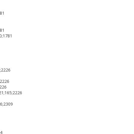
781
781
90;1781
0;2226
;2226
2226
21;165;2226
36;2309
44