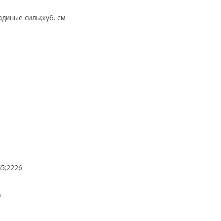
диные силы;куб. см
65;2226
9