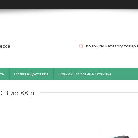
есса
ать
Оплата Доставка
Брэнды Описание Отзывы
C3 до 88 р