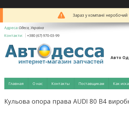
Зараз у компанії неробочий
Одеса, Україна
+380 (67) 970-03-99
Авто Од
Главная
О нас
Контакты
Поставщикам
Как иск
Кульова опора права AUDI 80 B4 вир