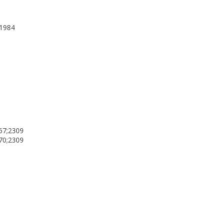
;1984
167;2309
170;2309