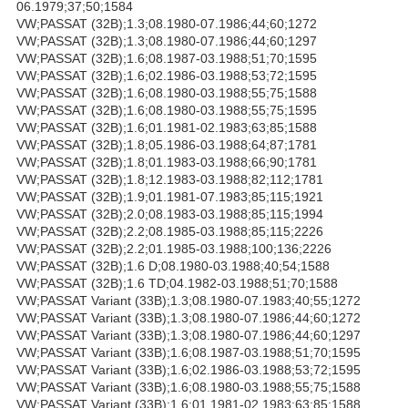
06.1979;37;50;1584
VW;PASSAT (32B);1.3;08.1980-07.1986;44;60;1272
VW;PASSAT (32B);1.3;08.1980-07.1986;44;60;1297
VW;PASSAT (32B);1.6;08.1987-03.1988;51;70;1595
VW;PASSAT (32B);1.6;02.1986-03.1988;53;72;1595
VW;PASSAT (32B);1.6;08.1980-03.1988;55;75;1588
VW;PASSAT (32B);1.6;08.1980-03.1988;55;75;1595
VW;PASSAT (32B);1.6;01.1981-02.1983;63;85;1588
VW;PASSAT (32B);1.8;05.1986-03.1988;64;87;1781
VW;PASSAT (32B);1.8;01.1983-03.1988;66;90;1781
VW;PASSAT (32B);1.8;12.1983-03.1988;82;112;1781
VW;PASSAT (32B);1.9;01.1981-07.1983;85;115;1921
VW;PASSAT (32B);2.0;08.1983-03.1988;85;115;1994
VW;PASSAT (32B);2.2;08.1985-03.1988;85;115;2226
VW;PASSAT (32B);2.2;01.1985-03.1988;100;136;2226
VW;PASSAT (32B);1.6 D;08.1980-03.1988;40;54;1588
VW;PASSAT (32B);1.6 TD;04.1982-03.1988;51;70;1588
VW;PASSAT Variant (33B);1.3;08.1980-07.1983;40;55;1272
VW;PASSAT Variant (33B);1.3;08.1980-07.1986;44;60;1272
VW;PASSAT Variant (33B);1.3;08.1980-07.1986;44;60;1297
VW;PASSAT Variant (33B);1.6;08.1987-03.1988;51;70;1595
VW;PASSAT Variant (33B);1.6;02.1986-03.1988;53;72;1595
VW;PASSAT Variant (33B);1.6;08.1980-03.1988;55;75;1588
VW;PASSAT Variant (33B);1.6;01.1981-02.1983;63;85;1588