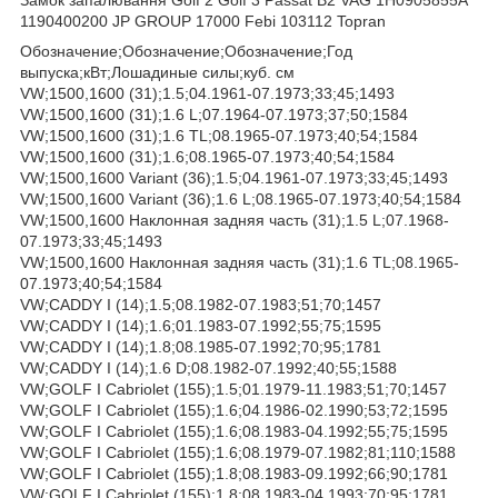
1190400200 JP GROUP 17000 Febi 103112 Topran
Обозначение;Обозначение;Обозначение;Год
выпуска;кВт;Лошадиные силы;куб. см
VW;1500,1600 (31);1.5;04.1961-07.1973;33;45;1493
VW;1500,1600 (31);1.6 L;07.1964-07.1973;37;50;1584
VW;1500,1600 (31);1.6 TL;08.1965-07.1973;40;54;1584
VW;1500,1600 (31);1.6;08.1965-07.1973;40;54;1584
VW;1500,1600 Variant (36);1.5;04.1961-07.1973;33;45;1493
VW;1500,1600 Variant (36);1.6 L;08.1965-07.1973;40;54;1584
VW;1500,1600 Наклонная задняя часть (31);1.5 L;07.1968-
07.1973;33;45;1493
VW;1500,1600 Наклонная задняя часть (31);1.6 TL;08.1965-
07.1973;40;54;1584
VW;CADDY I (14);1.5;08.1982-07.1983;51;70;1457
VW;CADDY I (14);1.6;01.1983-07.1992;55;75;1595
VW;CADDY I (14);1.8;08.1985-07.1992;70;95;1781
VW;CADDY I (14);1.6 D;08.1982-07.1992;40;55;1588
VW;GOLF I Cabriolet (155);1.5;01.1979-11.1983;51;70;1457
VW;GOLF I Cabriolet (155);1.6;04.1986-02.1990;53;72;1595
VW;GOLF I Cabriolet (155);1.6;08.1983-04.1992;55;75;1595
VW;GOLF I Cabriolet (155);1.6;08.1979-07.1982;81;110;1588
VW;GOLF I Cabriolet (155);1.8;08.1983-09.1992;66;90;1781
VW;GOLF I Cabriolet (155);1.8;08.1983-04.1993;70;95;1781