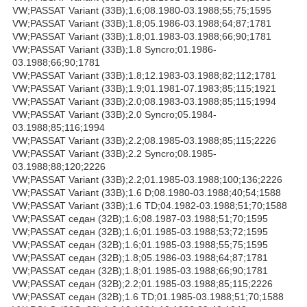
VW;PASSAT Variant (33B);1.6;08.1980-03.1988;55;75;1595
VW;PASSAT Variant (33B);1.8;05.1986-03.1988;64;87;1781
VW;PASSAT Variant (33B);1.8;01.1983-03.1988;66;90;1781
VW;PASSAT Variant (33B);1.8 Syncro;01.1986-
03.1988;66;90;1781
VW;PASSAT Variant (33B);1.8;12.1983-03.1988;82;112;1781
VW;PASSAT Variant (33B);1.9;01.1981-07.1983;85;115;1921
VW;PASSAT Variant (33B);2.0;08.1983-03.1988;85;115;1994
VW;PASSAT Variant (33B);2.0 Syncro;05.1984-
03.1988;85;116;1994
VW;PASSAT Variant (33B);2.2;08.1985-03.1988;85;115;2226
VW;PASSAT Variant (33B);2.2 Syncro;08.1985-
03.1988;88;120;2226
VW;PASSAT Variant (33B);2.2;01.1985-03.1988;100;136;2226
VW;PASSAT Variant (33B);1.6 D;08.1980-03.1988;40;54;1588
VW;PASSAT Variant (33B);1.6 TD;04.1982-03.1988;51;70;1588
VW;PASSAT седан (32B);1.6;08.1987-03.1988;51;70;1595
VW;PASSAT седан (32B);1.6;01.1985-03.1988;53;72;1595
VW;PASSAT седан (32B);1.6;01.1985-03.1988;55;75;1595
VW;PASSAT седан (32B);1.8;05.1986-03.1988;64;87;1781
VW;PASSAT седан (32B);1.8;01.1985-03.1988;66;90;1781
VW;PASSAT седан (32B);2.2;01.1985-03.1988;85;115;2226
VW;PASSAT седан (32B);1.6 TD;01.1985-03.1988;51;70;1588