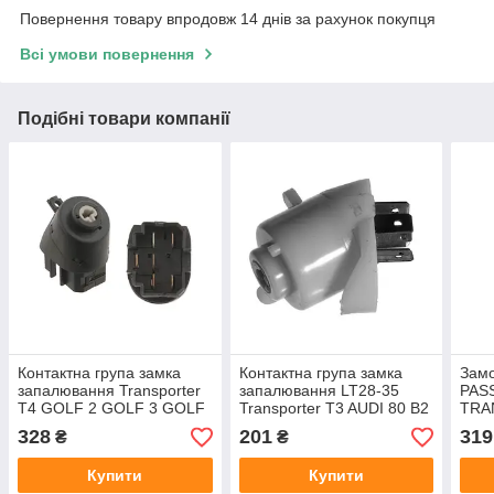
Повернення товару впродовж 14 днів за рахунок покупця
Всі умови повернення
Подібні товари компанії
Контактна група замка
Контактна група замка
Зам
запалювання Transporter
запалювання LT28-35
PAS
T4 GOLF 2 GOLF 3 GOLF
Transporter T3 AUDI 80 B2
TRA
4 PASSAT B3 B4 VENTO
GOLF 2
виро
328
201
319
₴
₴
виробник MEYLE
Німе
Купити
Купити