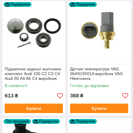
Подарунок
Подарунок
Підшипник задньої маточини
Датчик температури VAG
комплект Audi 100 C2 C3 C4
06A919501A виробник VAG
Audi 80 A4 A6 C4 виробник
Німеччина
FAG
В наявності
Готово до відправки
613
368
₴
₴
Купити
Купити
Топ продажів
Подарунок
Подарунок