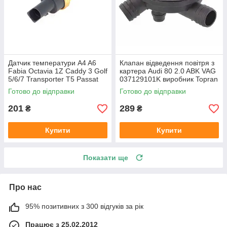
Датчик температури A4 A6
Клапан відведення повітря з
Fabia Octavia 1Z Caddy 3 Golf
картера Audi 80 2.0 ABK VAG
5/6/7 Transporter T5 Passat
037129101K виробник Topran
B6 (колір сірий)
Німеччина
Готово до відправки
Готово до відправки
201
289
₴
₴
Купити
Купити
Показати ще
Про нас
95% позитивних з 300 відгуків за рік
Працює з 25.02.2012