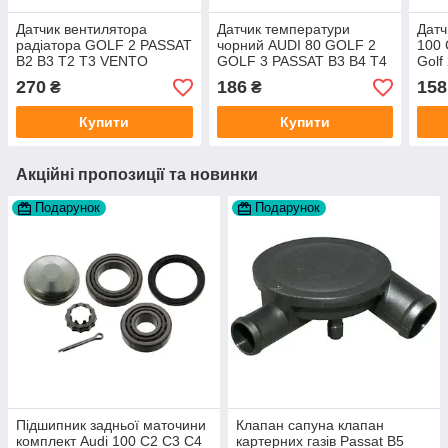
Датчик вентилятора
Датчик температури
Датч
радіатора GOLF 2 PASSAT
чорний AUDI 80 GOLF 2
100 
B2 B3 T2 T3 VENTO
GOLF 3 PASSAT B3 B4 T4
Golf
виробник Autlog
виробник TOPRAN
Vent
270
186
158
₴
₴
Німеччина
Німеччина
Купити
Купити
Акційні пропозиції та новинки
Подарунок
Подарунок
Підшипник задньої маточини
Клапан сапуна клапан
комплект Audi 100 C2 C3 C4
картерних газів Passat B5