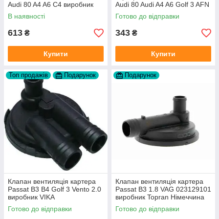
Audi 80 A4 A6 C4 виробник
Audi 80 Audi A4 A6 Golf 3 AFN
FAG
1Y AAZ 1Z AFF AEY AAZ AHB
В наявності
Готово до відправки
AHU
613
343
₴
₴
Купити
Купити
Топ продажів
Подарунок
Подарунок
Клапан вентиляція картера
Клапан вентиляція картера
Passat B3 B4 Golf 3 Vento 2.0
Passat B3 1.8 VAG 023129101
виробник VIKA
виробник Topran Німеччина
Готово до відправки
Готово до відправки