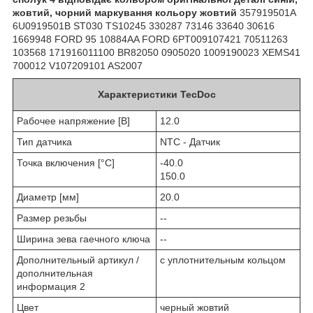
жовтий, чорний маркування кольору жовтий
357919501A
6U0919501B ST030 TS10245 330287 73146 33640 30616
1669948 FORD 95 10884AA FORD 6PT009107421 70511263
103568 171916011100 BR82050 0905020 1009190023 XEMS41
700012 V107209101 AS2007
Характеристики TecDoc
Рабочее напряжение [В]
12.0
Тип датчика
NTC - Датчик
Точка включения [°С]
-40.0
150.0
Диаметр [мм]
20.0
Размер резьбы
--
Ширина зева гаечного ключа
--
Дополнительный артикул /
с уплотнительным кольцом
дополнительная
информация 2
Цвет
черный жовтий