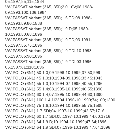
05.1997;85;115;1984
VW;PASSAT Variant (3A5, 35I);2.0 16V;08.1988-
09.1993;100;136;1984
VW;PASSAT Variant (3A5, 35I);1.6 TD;08.1988-
09.1993;59;80;1588
VW;PASSAT Variant (3A5, 35I);1.9 D;05.1989-
10.1993;50;68;1896
VW;PASSAT Variant (3A5, 35I);1.9 TD;03.1991-
05.1997;55;75;1896
VW;PASSAT Variant (3A5, 35I);1.9 TDI;10.1993-
05.1997;66;90;1896
VW;PASSAT Variant (3A5, 35I);1.9 TDI;03.1996-
05.1997;81;110;1896
VW;POLO (6N1);50 1.0;09.1996-10.1999;37;50;999
VW;POLO (6N1);45 1.0;10.1994-09.1996;33;45;1043
VW;POLO (6N1);55 1.3;10.1994-07.1995;40;55;1296
VW;POLO (6N1);55 1.4;08.1995-10.1999;40;55;1390
VW;POLO (6N1);60 1.4;07.1995-10.1999;44;60;1390
VW;POLO (6N1);100 1.4 16V;04.1996-10.1999;74;100;1390
VW;POLO (6N1);75 1.6;10.1994-10.1999;55;75;1598
VW;POLO (6N1);1.7 SDI;04.1997-10.1999;42;57;1716
VW;POLO (6N1);60 1.7 SDI;08.1997-10.1999;44;60;1716
VW;POLO (6N1);64 1.9 D;10.1994-10.1999;47;64;1896
VW;POLO (6N1);64 1.9 SDI;07.1996-10.1999;47;64;1896