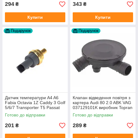
294
343
₴
₴
Купити
Купити
Подарунок
Подарунок
Датчик температури A4 A6
Клапан відведення повітря з
Fabia Octavia 1Z Caddy 3 Golf
картера Audi 80 2.0 ABK VAG
5/6/7 Transporter T5 Passat
037129101K виробник Topran
B6 (колір сірий)
Німеччина
Готово до відправки
Готово до відправки
201
289
₴
₴