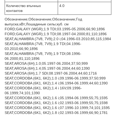
Количество втычных
4.0
контактов
Обозначение;Обозначение;Обозначение;Год
выпуска;кВт;Лошадиные силы;куб. см
FORD;GALAXY (WGR);1.9 TDI;03.1995-05.2006;66;90;1896
FORD;GALAXY (WGR);1.9 TDI;08.1997-04.2000;81;110;1896
SEAT;ALHAMBRA (7V8, 7V9);2.0 i;04.1996-03.2010;85;115;1984
SEAT;ALHAMBRA (7V8, 7V9);1.9 TDI;04.1996-
03.2010;66;90;1896
SEAT;ALHAMBRA (7V8, 7V9);1.9 TDI;08.1996-
06.2000;81;110;1896
SEAT;AROSA (6H);1.0;05.1997-06.2004;37;50;999
SEAT;AROSA (6H);1.4;05.1997-06.2004;44;60;1390
SEAT;AROSA (6H);1.7 SDI;08.1997-06.2004;44;60;1716
SEAT;CORDOBA (6K1, 6K2);1.0 i;09.1996-06.1999;37;50;999
SEAT;CORDOBA (6K1, 6K2);1.4 i;06.1994-06.1999;44;60;1390
SEAT;CORDOBA (6K1, 6K2);1.4 i 16V;09.1996-
06.1999;74;101;1390
SEAT;CORDOBA (6K1, 6K2);1.6 i;05.1994-06.1999;55;75;1595
SEAT;CORDOBA (6K1, 6K2);1.6 i;02.1993-06.1999;55;75;1598
SEAT;CORDOBA (6K1, 6K2);1.6 i;07.1996-10.1999;74;101;1595
SEAT;CORDOBA (6K1, 6K2);1.8 i;02.1993-06.1999;66;90;1781