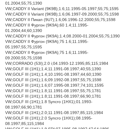
01.2004;55;75;1390
VW;CADDY II Variant (9K9B);1.6;11.1995-05.1997;55;75;1595
VW;CADDY II Variant (9K9B);1.6;06.1997-09.2000;55;75;1598
VW;CADDY II Пикап (9U7);1.6;06.1996-12.2000;55;75;1598
VW;CADDY II Фургон (9K9A);60 1.4;11.1995-
01.2004;44;60;1390
VW;CADDY II Фургон (9K9A);1.4;08.2000-01.2004;55;75;1390
VW;CADDY II Фургон (9K9A);75 1.6;11.1995-
05.1997;55;75;1595
VW;CADDY II Фургон (9K9A);75 1.6;11.1995-
09.2000;55;75;1598
VW;CORRADO (53I);2.0 i;04.1993-12.1995;85;115;1984
VW;GOLF III (1H1);1.4;11.1991-08.1997;40;55;1390
VW;GOLF III (1H1);1.4;10.1991-08.1997;44;60;1390
VW;GOLF III (1H1);1.6;09.1992-08.1997;55;75;1598
VW;GOLF III (1H1);1.6;07.1995-08.1997;74;101;1595
VW;GOLF III (1H1);1.8;11.1991-08.1997;55;75;1781
VW;GOLF III (1H1);1.8;11.1991-08.1997;66;90;1781
VW;GOLF III (1H1);1.8 Syncro (1HX1);01.1993-
08.1997;66;90;1781
VW;GOLF III (1H1);2.0;11.1991-08.1997;85;115;1984
VW;GOLF III (1H1);2.0 Syncro (1HX1);08.1995-
08.1997;85;115;1984
VW;GOLF III (1H1);1.9 SDI;07.1995-08.1997;47;64;1896