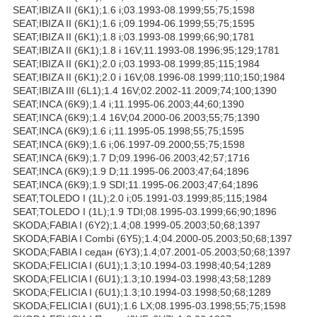
SEAT;IBIZA II (6K1);1.6 i;03.1993-08.1999;55;75;1598
SEAT;IBIZA II (6K1);1.6 i;09.1994-06.1999;55;75;1595
SEAT;IBIZA II (6K1);1.8 i;03.1993-08.1999;66;90;1781
SEAT;IBIZA II (6K1);1.8 i 16V;11.1993-08.1996;95;129;1781
SEAT;IBIZA II (6K1);2.0 i;03.1993-08.1999;85;115;1984
SEAT;IBIZA II (6K1);2.0 i 16V;08.1996-08.1999;110;150;1984
SEAT;IBIZA III (6L1);1.4 16V;02.2002-11.2009;74;100;1390
SEAT;INCA (6K9);1.4 i;11.1995-06.2003;44;60;1390
SEAT;INCA (6K9);1.4 16V;04.2000-06.2003;55;75;1390
SEAT;INCA (6K9);1.6 i;11.1995-05.1998;55;75;1595
SEAT;INCA (6K9);1.6 i;06.1997-09.2000;55;75;1598
SEAT;INCA (6K9);1.7 D;09.1996-06.2003;42;57;1716
SEAT;INCA (6K9);1.9 D;11.1995-06.2003;47;64;1896
SEAT;INCA (6K9);1.9 SDI;11.1995-06.2003;47;64;1896
SEAT;TOLEDO I (1L);2.0 i;05.1991-03.1999;85;115;1984
SEAT;TOLEDO I (1L);1.9 TDI;08.1995-03.1999;66;90;1896
SKODA;FABIA I (6Y2);1.4;08.1999-05.2003;50;68;1397
SKODA;FABIA I Combi (6Y5);1.4;04.2000-05.2003;50;68;1397
SKODA;FABIA I седан (6Y3);1.4;07.2001-05.2003;50;68;1397
SKODA;FELICIA I (6U1);1.3;10.1994-03.1998;40;54;1289
SKODA;FELICIA I (6U1);1.3;10.1994-03.1998;43;58;1289
SKODA;FELICIA I (6U1);1.3;10.1994-03.1998;50;68;1289
SKODA;FELICIA I (6U1);1.6 LX;08.1995-03.1998;55;75;1598