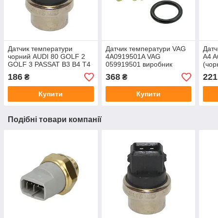
Датчик температури
Датчик температури VAG
Датч
чорний AUDI 80 GOLF 2
4A0919501A VAG
A4 A
GOLF 3 PASSAT B3 B4 T4
059919501 виробник
(чор
виробник TOPRAN
Meyle Німеччина
AUT
186
368
221
₴
₴
Німеччина
Купити
Купити
Подібні товари компанії