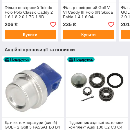
Фільтр повітряний Toledo
Фільтр повітряний Golf V
Філь
Polo Polo Classic Caddy 2
VI Caddy III Polo 9N Skoda
GOLF
1.6 1.8 2.0 1.7D 1.9D
Fabia 1.4 1.6 04-
2.0 
виробник JC Premium
206
235
201
₴
₴
Купити
Купити
Акційні пропозиції та новинки
Подарунок
Подарунок
Датчик температури (синій)
Підшипник задньої маточини
GOLF 2 Golf 3 PASSAT B3 B4
комплект Audi 100 C2 C3 C4