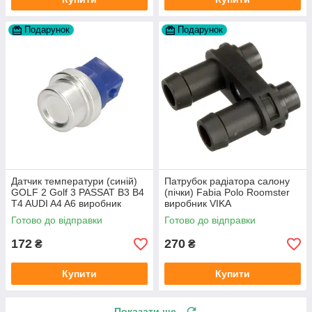
Подарунок
Подарунок
Датчик температури (синій)
Патрубок радіатора салону
GOLF 2 Golf 3 PASSAT B3 B4
(пічки) Fabia Polo Roomster
T4 AUDI A4 A6 виробник
виробник VIKA
Topran Німеччина
Готово до відправки
Готово до відправки
172
270
₴
₴
Купити
Купити
Показати ще