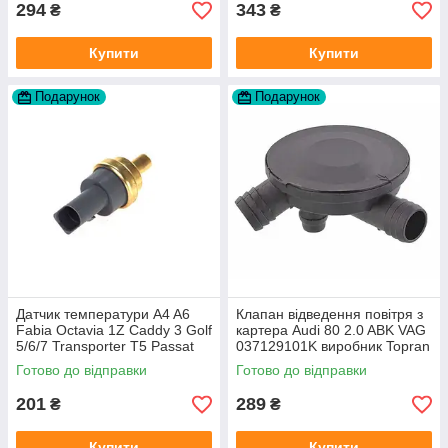
294
343
₴
₴
Купити
Купити
Подарунок
Подарунок
Датчик температури A4 A6
Клапан відведення повітря з
Fabia Octavia 1Z Caddy 3 Golf
картера Audi 80 2.0 ABK VAG
5/6/7 Transporter T5 Passat
037129101K виробник Topran
B6 (колір сірий)
Німеччина
Готово до відправки
Готово до відправки
201
289
₴
₴
Купити
Купити