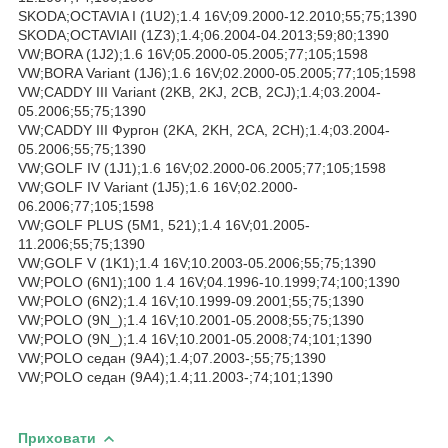
SKODA;OCTAVIA I (1U2);1.4 16V;09.2000-12.2010;55;75;1390
SKODA;OCTAVIAII (1Z3);1.4;06.2004-04.2013;59;80;1390
VW;BORA (1J2);1.6 16V;05.2000-05.2005;77;105;1598
VW;BORA Variant (1J6);1.6 16V;02.2000-05.2005;77;105;1598
VW;CADDY III Variant (2KB, 2KJ, 2CB, 2CJ);1.4;03.2004-
05.2006;55;75;1390
VW;CADDY III Фургон (2KA, 2KH, 2CA, 2CH);1.4;03.2004-
05.2006;55;75;1390
VW;GOLF IV (1J1);1.6 16V;02.2000-06.2005;77;105;1598
VW;GOLF IV Variant (1J5);1.6 16V;02.2000-
06.2006;77;105;1598
VW;GOLF PLUS (5M1, 521);1.4 16V;01.2005-
11.2006;55;75;1390
VW;GOLF V (1K1);1.4 16V;10.2003-05.2006;55;75;1390
VW;POLO (6N1);100 1.4 16V;04.1996-10.1999;74;100;1390
VW;POLO (6N2);1.4 16V;10.1999-09.2001;55;75;1390
VW;POLO (9N_);1.4 16V;10.2001-05.2008;55;75;1390
VW;POLO (9N_);1.4 16V;10.2001-05.2008;74;101;1390
VW;POLO седан (9A4);1.4;07.2003-;55;75;1390
VW;POLO седан (9A4);1.4;11.2003-;74;101;1390
Приховати