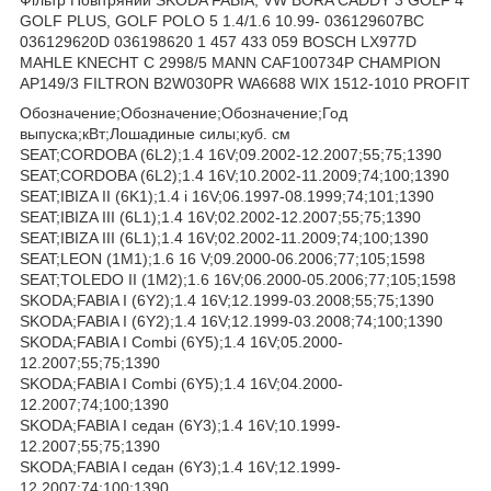
GOLF PLUS, GOLF POLO 5 1.4/1.6 10.99- 036129607BC
036129620D 036198620 1 457 433 059 BOSCH LX977D
MAHLE KNECHT C 2998/5 MANN CAF100734P CHAMPION
AP149/3 FILTRON B2W030PR WA6688 WIX 1512-1010 PROFIT
Обозначение;Обозначение;Обозначение;Год
выпуска;кВт;Лошадиные силы;куб. см
SEAT;CORDOBA (6L2);1.4 16V;09.2002-12.2007;55;75;1390
SEAT;CORDOBA (6L2);1.4 16V;10.2002-11.2009;74;100;1390
SEAT;IBIZA II (6K1);1.4 i 16V;06.1997-08.1999;74;101;1390
SEAT;IBIZA III (6L1);1.4 16V;02.2002-12.2007;55;75;1390
SEAT;IBIZA III (6L1);1.4 16V;02.2002-11.2009;74;100;1390
SEAT;LEON (1M1);1.6 16 V;09.2000-06.2006;77;105;1598
SEAT;TOLEDO II (1M2);1.6 16V;06.2000-05.2006;77;105;1598
SKODA;FABIA I (6Y2);1.4 16V;12.1999-03.2008;55;75;1390
SKODA;FABIA I (6Y2);1.4 16V;12.1999-03.2008;74;100;1390
SKODA;FABIA I Combi (6Y5);1.4 16V;05.2000-
12.2007;55;75;1390
SKODA;FABIA I Combi (6Y5);1.4 16V;04.2000-
12.2007;74;100;1390
SKODA;FABIA I седан (6Y3);1.4 16V;10.1999-
12.2007;55;75;1390
SKODA;FABIA I седан (6Y3);1.4 16V;12.1999-
12.2007;74;100;1390