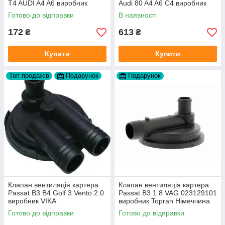
T4 AUDI A4 A6 виробник
Audi 80 A4 A6 C4 виробник
Topran Німеччина
FAG
Готово до відправки
В наявності
172
613
₴
₴
Купити
Купити
Топ продажів
Подарунок
Подарунок
Клапан вентиляція картера
Клапан вентиляція картера
Passat B3 B4 Golf 3 Vento 2.0
Passat B3 1.8 VAG 023129101
виробник VIKA
виробник Topran Німеччина
Готово до відправки
Готово до відправки