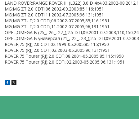
LAND ROVER;RANGE ROVER III (L322);3.0 D 4x4;03.2002-08.2012;1
MG;MG ZT;2.0 CDTi;06.2002-09.2003;85;116;1951
MG;MG ZT;2.0 CDTi;11.2002-07.2005;96;131;1951
MG;MG ZT- T;2.0 CDTi;06.2002-07.2005;85;116;1951
MG;MG ZT- T;2.0 CDTi;11.2002-07.2005;96;131;1951
OPEL;OMEGA B (25_, 26_, 27_);2.5 DTI;09.2001-07.2003;110;150;2
OPEL;OMEGA B универсал (21_, 22_, 23_);2.5 DTI;09.2001-07.2003
ROVER;75 (RJ);2.0 CDT;02.1999-05.2005;85;115;1950
ROVER;75 (RJ);2.0 CDTi;02.2003-05.2005;96;131;1951
ROVER;75 Tourer (RJ);2.0 CDT;08.2001-05.2005;85;115;1950
ROVER;75 Tourer (RJ);2.0 CDTi;02.2003-05.2005;96;131;1951