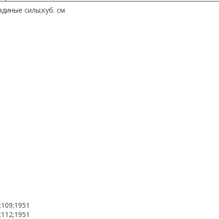
диные силы;куб. см
;109;1951
;112;1951