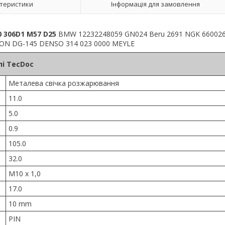
теристики
Інформація для замовлення
0 306D1 M57 D25
BMW 12232248059 GN024 Beru 2691 NGK 66002
ION DG-145 DENSO 314 023 0000 MEYLE
і TecDoc
Металева свічка розжарювання
11.0
5.0
0.9
105.0
32.0
M10 x 1,0
17.0
10 mm
PIN