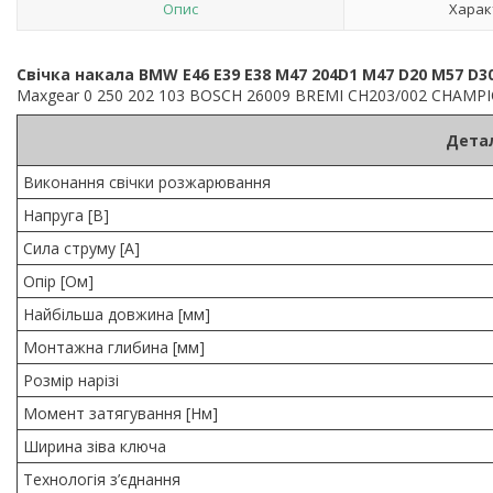
Опис
Харак
Свічка накала BMW E46 E39 E38 M47 204D1 M47 D20 M57 D3
Maxgear 0 250 202 103 BOSCH 26009 BREMI CH203/002 CHAMP
Детал
Виконання свічки розжарювання
Напруга [В]
Сила струму [A]
Опір [Ом]
Найбільша довжина [мм]
Монтажна глибина [мм]
Розмір нарізі
Момент затягування [Нм]
Ширина зіва ключа
Технологія з’єднання