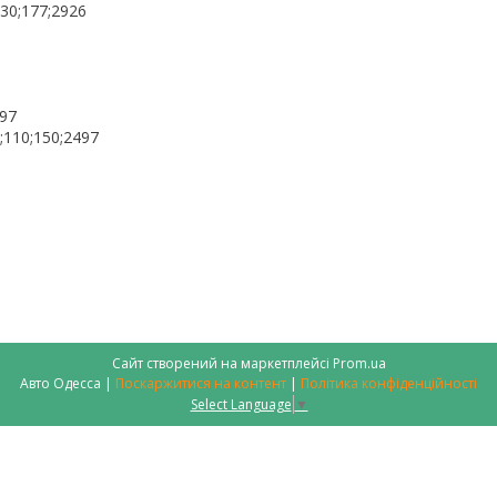
30;177;2926
497
;110;150;2497
Сайт створений на маркетплейсі
Prom.ua
Авто Одесса |
Поскаржитися на контент
|
Політика конфіденційності
Select Language
▼