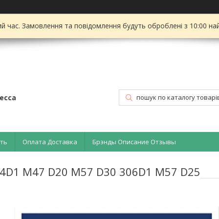
ий час. Замовлення та повідомлення будуть оброблені з 10:00 на
есса
ать
Оплата Доставка
Брэнды Описание Отзывы
04D1 M47 D20 M57 D30 306D1 M57 D25