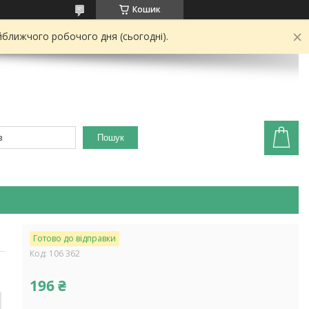
Кошик
йближчого робочого дня (сьогодні).
Пошук
Готово до відправки
Код:
106 362
196 ₴