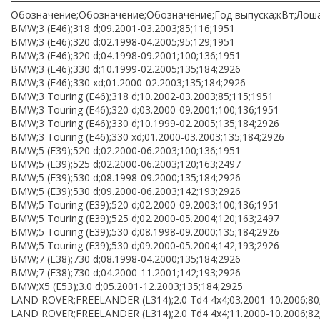
Обозначение;Обозначение;Обозначение;Год выпуска;кВт;Лоша
BMW;3 (E46);318 d;09.2001-03.2003;85;116;1951
BMW;3 (E46);320 d;02.1998-04.2005;95;129;1951
BMW;3 (E46);320 d;04.1998-09.2001;100;136;1951
BMW;3 (E46);330 d;10.1999-02.2005;135;184;2926
BMW;3 (E46);330 xd;01.2000-02.2003;135;184;2926
BMW;3 Touring (E46);318 d;10.2002-03.2003;85;115;1951
BMW;3 Touring (E46);320 d;03.2000-09.2001;100;136;1951
BMW;3 Touring (E46);330 d;10.1999-02.2005;135;184;2926
BMW;3 Touring (E46);330 xd;01.2000-03.2003;135;184;2926
BMW;5 (E39);520 d;02.2000-06.2003;100;136;1951
BMW;5 (E39);525 d;02.2000-06.2003;120;163;2497
BMW;5 (E39);530 d;08.1998-09.2000;135;184;2926
BMW;5 (E39);530 d;09.2000-06.2003;142;193;2926
BMW;5 Touring (E39);520 d;02.2000-09.2003;100;136;1951
BMW;5 Touring (E39);525 d;02.2000-05.2004;120;163;2497
BMW;5 Touring (E39);530 d;08.1998-09.2000;135;184;2926
BMW;5 Touring (E39);530 d;09.2000-05.2004;142;193;2926
BMW;7 (E38);730 d;08.1998-04.2000;135;184;2926
BMW;7 (E38);730 d;04.2000-11.2001;142;193;2926
BMW;X5 (E53);3.0 d;05.2001-12.2003;135;184;2925
LAND ROVER;FREELANDER (L314);2.0 Td4 4x4;03.2001-10.2006;80
LAND ROVER;FREELANDER (L314);2.0 Td4 4x4;11.2000-10.2006;82