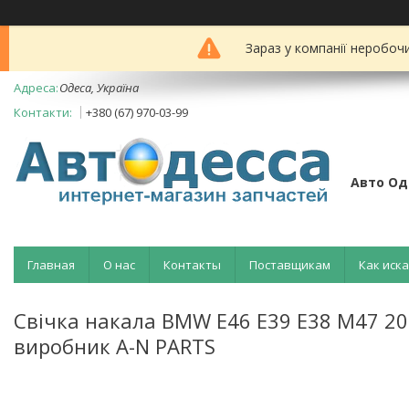
Зараз у компанії неробоч
Одеса, Україна
+380 (67) 970-03-99
Авто Од
Главная
О нас
Контакты
Поставщикам
Как иск
Свічка накала BMW E46 E39 E38 M47 2
виробник A-N PARTS