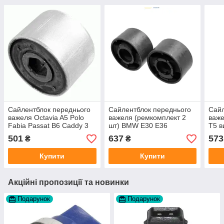
Сайлентблок переднього
Сайлентблок переднього
Сайл
важеля Octavia A5 Polo
важеля (ремкомплект 2
важ
Fabia Passat B6 Caddy 3
шт) BMW E30 E36
T5 в
Golf 5 виробник Lemforder
виробник Lemforder
501
637
573
₴
₴
Купити
Купити
Акційні пропозиції та новинки
Подарунок
Подарунок