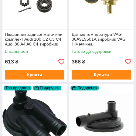
Підшипник задньої маточини
Датчик температури VAG
комплект Audi 100 C2 C3 C4
06A919501A виробник VAG
Audi 80 A4 A6 C4 виробник
Німеччина
FAG
В наявності
Готово до відправки
613
368
₴
₴
Купити
Купити
Топ продажів
Подарунок
Подарунок