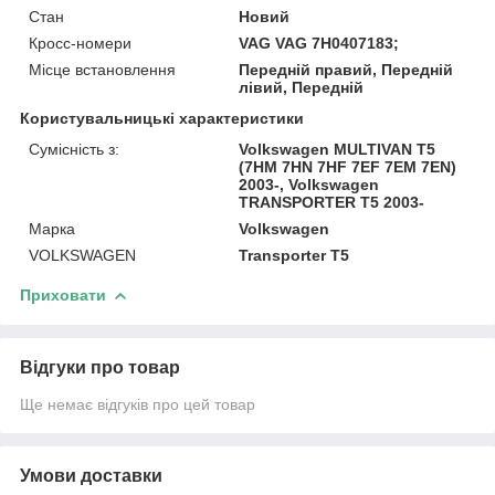
Стан
Новий
Кросс-номери
VAG VAG 7H0407183;
Місце встановлення
Передній правий, Передній
лівий, Передній
Користувальницькі характеристики
Сумісність з:
Volkswagen MULTIVAN T5
(7HM 7HN 7HF 7EF 7EM 7EN)
2003-, Volkswagen
TRANSPORTER T5 2003-
Марка
Volkswagen
VOLKSWAGEN
Transporter T5
Приховати
Відгуки про товар
Ще немає відгуків про цей товар
Умови доставки