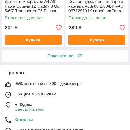
Датчик температури A4 A6
Клапан відведення повітря з
Fabia Octavia 1Z Caddy 3 Golf
картера Audi 80 2.0 ABK VAG
5/6/7 Transporter T5 Passat
037129101K виробник Topran
B6 (колір сірий)
Німеччина
Готово до відправки
Готово до відправки
201
289
₴
₴
Купити
Купити
Показати ще
Про нас
95% позитивних з 300 відгуків за рік
Працює з 25.02.2012
м. Одеса
Одеса, Україна
Контакти