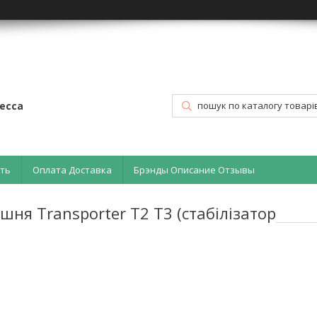
есса
ать
Оплата Доставка
Брэнды Описание Отзывы
шня Transporter T2 T3 (стабілізатор