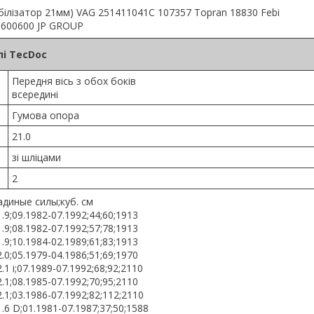
абілізатор 21мм) VAG 251411041C 107357 Topran 18830 Febi
0600600 JP GROUP
і TecDoc
Передня вісь з обох боків
всередині
Гумова опора
21.0
зі шліцами
2
диные силы;куб. см
;09.1982-07.1992;44;60;1913
;08.1982-07.1992;57;78;1913
;10.1984-02.1989;61;83;1913
;05.1979-04.1986;51;69;1970
i;07.1989-07.1992;68;92;2110
;08.1985-07.1992;70;95;2110
;03.1986-07.1992;82;112;2110
 D;01.1981-07.1987;37;50;1588