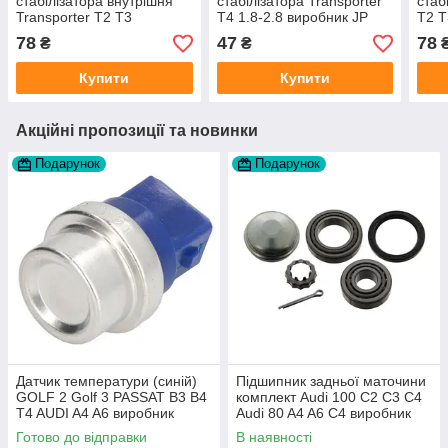
стабілізатора внутрішня
стабілізатора Transporter
стаб
Transporter T2 T3
T4 1.8-2.8 виробник JP
T2 T
(стабілізатор 21мм)
Group Данія
виро
78
47
78
₴
₴
Купити
Купити
Акційні пропозиції та новинки
Подарунок
Подарунок
Датчик температури (синій)
Підшипник задньої маточини
GOLF 2 Golf 3 PASSAT B3 B4
комплект Audi 100 C2 C3 C4
T4 AUDI A4 A6 виробник
Audi 80 A4 A6 C4 виробник
Topran Німеччина
FAG
Готово до відправки
В наявності