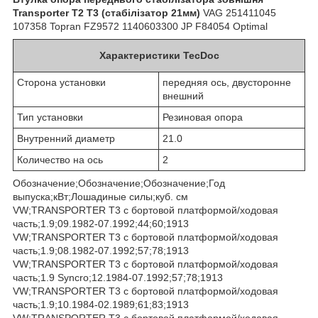
Transporter T2 T3 (стабілізатор 21мм)
VAG 251411045
107358 Topran FZ9572 1140603300 JP F84054 Optimal
Характеристики TecDoc
Сторона установки
передняя ось, двусторонне
внешний
Тип установки
Резиновая опора
Внутренний диаметр
21.0
Количество на ось
2
Обозначение;Обозначение;Обозначение;Год
выпуска;кВт;Лошадиные силы;куб. см
VW;TRANSPORTER T3 c бортовой платформой/ходовая
часть;1.9;09.1982-07.1992;44;60;1913
VW;TRANSPORTER T3 c бортовой платформой/ходовая
часть;1.9;08.1982-07.1992;57;78;1913
VW;TRANSPORTER T3 c бортовой платформой/ходовая
часть;1.9 Syncro;12.1984-07.1992;57;78;1913
VW;TRANSPORTER T3 c бортовой платформой/ходовая
часть;1.9;10.1984-02.1989;61;83;1913
VW;TRANSPORTER T3 c бортовой платформой/ходовая