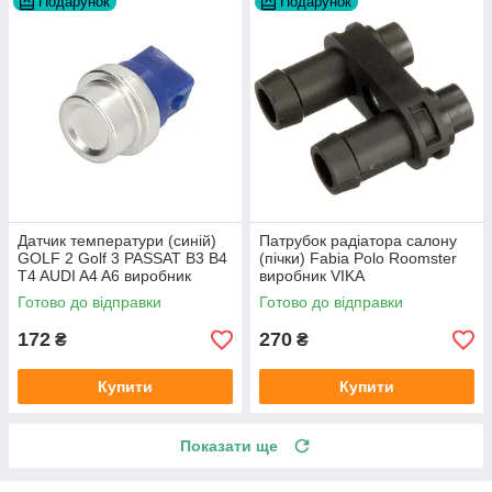
Подарунок
Подарунок
Датчик температури (синій)
Патрубок радіатора салону
GOLF 2 Golf 3 PASSAT B3 B4
(пічки) Fabia Polo Roomster
T4 AUDI A4 A6 виробник
виробник VIKA
Topran Німеччина
Готово до відправки
Готово до відправки
172
270
₴
₴
Купити
Купити
Показати ще