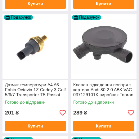
Купити
Купити
Подарунок
Подарунок
Датчик температури A4 A6
Клапан відведення повітря з
Fabia Octavia 1Z Caddy 3 Golf
картера Audi 80 2.0 ABK VAG
5/6/7 Transporter T5 Passat
037129101K виробник Topran
B6 (колір сірий)
Німеччина
Готово до відправки
Готово до відправки
201
289
₴
₴
Купити
Купити