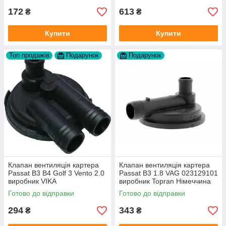
172
613
₴
₴
Купити
Купити
Топ продажів
Подарунок
Подарунок
Клапан вентиляція картера
Клапан вентиляція картера
Passat B3 B4 Golf 3 Vento 2.0
Passat B3 1.8 VAG 023129101
виробник VIKA
виробник Topran Німеччина
Готово до відправки
Готово до відправки
294
343
₴
₴