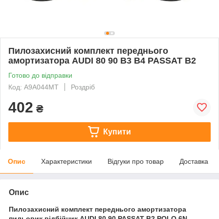
Пилозахисний комплект переднього
амортизатора AUDI 80 90 B3 B4 PASSAT B2
Готово до відправки
Код: A9A044MT
Роздріб
402
₴
Купити
Опис
Характеристики
Відгуки про товар
Доставка
Опис
Пилозахисний комплект переднього амортизатора
пильовик відбійник AUDI 80 90 PASSAT B2 POLO 6N