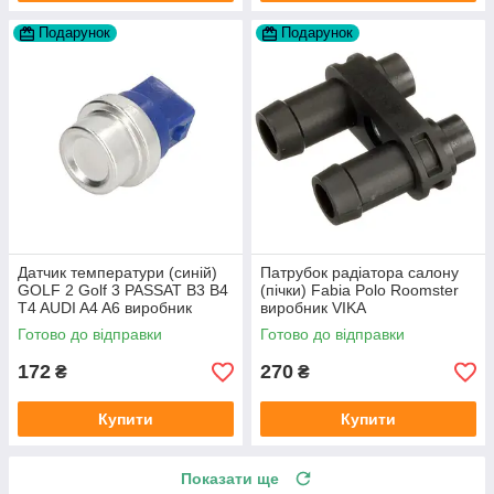
Подарунок
Подарунок
Датчик температури (синій)
Патрубок радіатора салону
GOLF 2 Golf 3 PASSAT B3 B4
(пічки) Fabia Polo Roomster
T4 AUDI A4 A6 виробник
виробник VIKA
Topran Німеччина
Готово до відправки
Готово до відправки
172
270
₴
₴
Купити
Купити
Показати ще