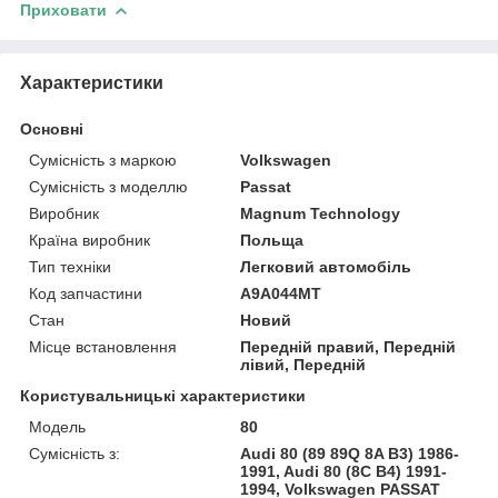
Приховати
Характеристики
Основні
Сумісність з маркою
Volkswagen
Сумісність з моделлю
Passat
Виробник
Magnum Technology
Країна виробник
Польща
Тип техніки
Легковий автомобіль
Код запчастини
A9A044MT
Стан
Новий
Місце встановлення
Передній правий, Передній
лівий, Передній
Користувальницькі характеристики
Модель
80
Сумісність з:
Audi 80 (89 89Q 8A B3) 1986-
1991, Audi 80 (8C B4) 1991-
1994, Volkswagen PASSAT