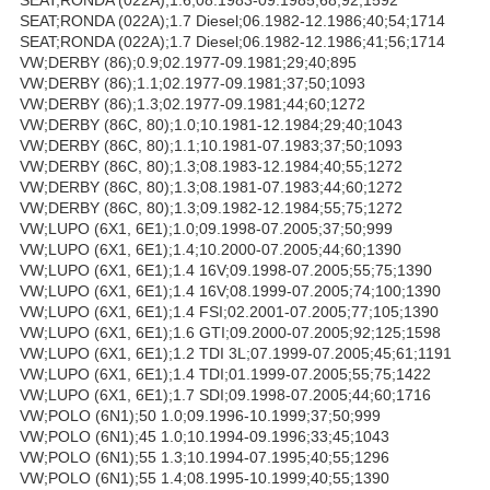
SEAT;RONDA (022A);1.7 Diesel;06.1982-12.1986;40;54;1714
SEAT;RONDA (022A);1.7 Diesel;06.1982-12.1986;41;56;1714
VW;DERBY (86);0.9;02.1977-09.1981;29;40;895
VW;DERBY (86);1.1;02.1977-09.1981;37;50;1093
VW;DERBY (86);1.3;02.1977-09.1981;44;60;1272
VW;DERBY (86C, 80);1.0;10.1981-12.1984;29;40;1043
VW;DERBY (86C, 80);1.1;10.1981-07.1983;37;50;1093
VW;DERBY (86C, 80);1.3;08.1983-12.1984;40;55;1272
VW;DERBY (86C, 80);1.3;08.1981-07.1983;44;60;1272
VW;DERBY (86C, 80);1.3;09.1982-12.1984;55;75;1272
VW;LUPO (6X1, 6E1);1.0;09.1998-07.2005;37;50;999
VW;LUPO (6X1, 6E1);1.4;10.2000-07.2005;44;60;1390
VW;LUPO (6X1, 6E1);1.4 16V;09.1998-07.2005;55;75;1390
VW;LUPO (6X1, 6E1);1.4 16V;08.1999-07.2005;74;100;1390
VW;LUPO (6X1, 6E1);1.4 FSI;02.2001-07.2005;77;105;1390
VW;LUPO (6X1, 6E1);1.6 GTI;09.2000-07.2005;92;125;1598
VW;LUPO (6X1, 6E1);1.2 TDI 3L;07.1999-07.2005;45;61;1191
VW;LUPO (6X1, 6E1);1.4 TDI;01.1999-07.2005;55;75;1422
VW;LUPO (6X1, 6E1);1.7 SDI;09.1998-07.2005;44;60;1716
VW;POLO (6N1);50 1.0;09.1996-10.1999;37;50;999
VW;POLO (6N1);45 1.0;10.1994-09.1996;33;45;1043
VW;POLO (6N1);55 1.3;10.1994-07.1995;40;55;1296
VW;POLO (6N1);55 1.4;08.1995-10.1999;40;55;1390