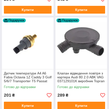
Купити
Купити
Подарунок
Подарунок
Датчик температури A4 A6
Клапан відведення повітря з
Fabia Octavia 1Z Caddy 3 Golf
картера Audi 80 2.0 ABK VAG
5/6/7 Transporter T5 Passat
037129101K виробник Topran
B6 (колір сірий)
Німеччина
Готово до відправки
Готово до відправки
201
289
₴
₴
Купити
Купити