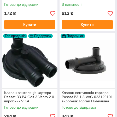
Topran Німеччина
FAG
Готово до відправки
В наявності
172
613
₴
₴
Купити
Купити
Топ продажів
Подарунок
Подарунок
Клапан вентиляція картера
Клапан вентиляція картера
Passat B3 B4 Golf 3 Vento 2.0
Passat B3 1.8 VAG 023129101
виробник VIKA
виробник Topran Німеччина
Готово до відправки
Готово до відправки
294
343
₴
₴