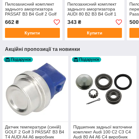
Пилозахисний комплект
Пилозахисний комплект
Пило
заднього амортизатора
заднього амортизатора
пере
PASSAT B3 B4 Golf 2 Golf
AUDI 80 B2 B3 B4 Golf 1
Pass
3
виробник RAISO
вир
662
343
500
₴
₴
TEC
Купити
Купити
Акційні пропозиції та новинки
Подарунок
Подарунок
Датчик температури (синій)
Підшипник задньої маточини
GOLF 2 Golf 3 PASSAT B3 B4
комплект Audi 100 C2 C3 C4
T4 AUDI A4 A6 виробник
Audi 80 A4 A6 C4 виробник