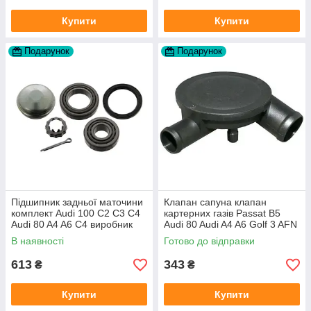
Купити
Купити
Подарунок
Подарунок
Підшипник задньої маточини
Клапан сапуна клапан
комплект Audi 100 C2 C3 C4
картерних газів Passat B5
Audi 80 A4 A6 C4 виробник
Audi 80 Audi A4 A6 Golf 3 AFN
FAG
1Y AAZ 1Z AFF AEY AAZ AHB
В наявності
Готово до відправки
AHU
613
343
₴
₴
Купити
Купити