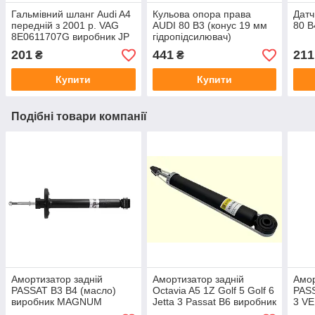
Гальмівний шланг Audi A4
Кульова опора права
Датч
передній з 2001 р. VAG
AUDI 80 B3 (конус 19 мм
80 B
8E0611707G виробник JP
гідропідсилювач)
GROUP Данія
виробник MAPCO
201
441
211
₴
₴
Німеччина
Купити
Купити
Подібні товари компанії
Амортизатор задній
Амортизатор задній
Амор
PASSAT B3 B4 (масло)
Octavia A5 1Z Golf 5 Golf 6
PAS
виробник MAGNUM
Jetta 3 Passat B6 виробник
3 V
TECHNOLOGY Польща
RAISO