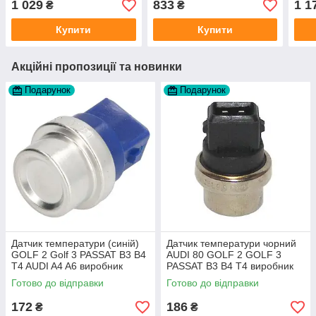
1 029
833
1 1
₴
₴
Купити
Купити
Акційні пропозиції та новинки
Подарунок
Подарунок
Датчик температури (синій)
Датчик температури чорний
GOLF 2 Golf 3 PASSAT B3 B4
AUDI 80 GOLF 2 GOLF 3
T4 AUDI A4 A6 виробник
PASSAT B3 B4 T4 виробник
Topran Німеччина
TOPRAN Німеччина
Готово до відправки
Готово до відправки
172
186
₴
₴