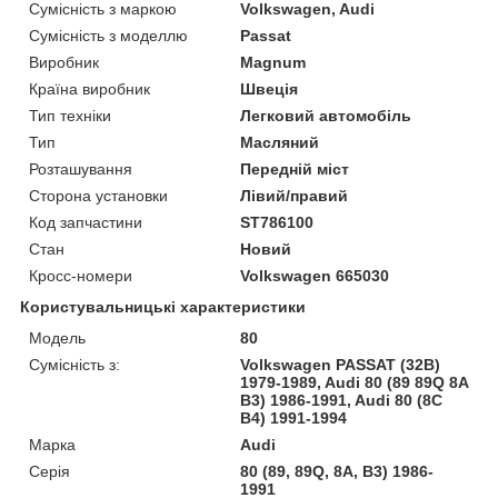
Сумісність з маркою
Volkswagen, Audi
Сумісність з моделлю
Passat
Виробник
Magnum
Країна виробник
Швеція
Тип техніки
Легковий автомобіль
Тип
Масляний
Розташування
Передній міст
Сторона установки
Лівий/правий
Код запчастини
ST786100
Стан
Новий
Кросс-номери
Volkswagen 665030
Користувальницькі характеристики
Модель
80
Сумісність з:
Volkswagen PASSAT (32B)
1979-1989, Audi 80 (89 89Q 8A
B3) 1986-1991, Audi 80 (8C
B4) 1991-1994
Марка
Audi
Серія
80 (89, 89Q, 8A, B3) 1986-
1991