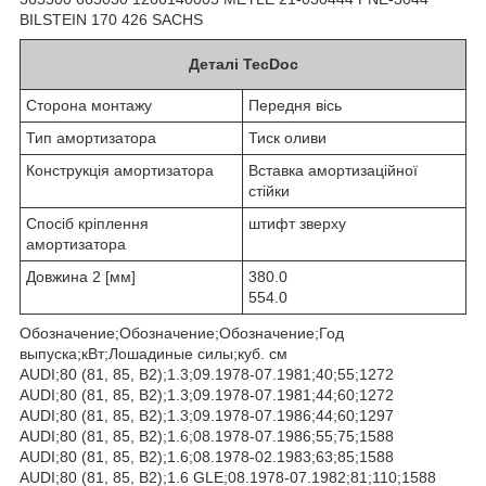
BILSTEIN 170 426 SACHS
Деталі TecDoc
Сторона монтажу
Передня вісь
Тип амортизатора
Тиск оливи
Конструкція амортизатора
Вставка амортизаційної
стійки
Спосіб кріплення
штифт зверху
амортизатора
Довжина 2 [мм]
380.0
554.0
Обозначение;Обозначение;Обозначение;Год
выпуска;кВт;Лошадиные силы;куб. см
AUDI;80 (81, 85, B2);1.3;09.1978-07.1981;40;55;1272
AUDI;80 (81, 85, B2);1.3;09.1978-07.1981;44;60;1272
AUDI;80 (81, 85, B2);1.3;09.1978-07.1986;44;60;1297
AUDI;80 (81, 85, B2);1.6;08.1978-07.1986;55;75;1588
AUDI;80 (81, 85, B2);1.6;08.1978-02.1983;63;85;1588
AUDI;80 (81, 85, B2);1.6 GLE;08.1978-07.1982;81;110;1588