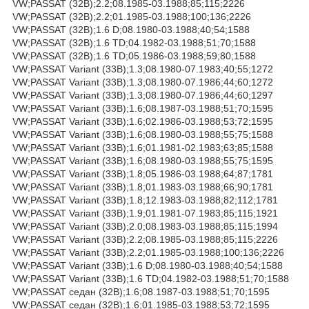
VW;PASSAT (32B);2.2;08.1985-03.1988;85;115;2226
VW;PASSAT (32B);2.2;01.1985-03.1988;100;136;2226
VW;PASSAT (32B);1.6 D;08.1980-03.1988;40;54;1588
VW;PASSAT (32B);1.6 TD;04.1982-03.1988;51;70;1588
VW;PASSAT (32B);1.6 TD;05.1986-03.1988;59;80;1588
VW;PASSAT Variant (33B);1.3;08.1980-07.1983;40;55;1272
VW;PASSAT Variant (33B);1.3;08.1980-07.1986;44;60;1272
VW;PASSAT Variant (33B);1.3;08.1980-07.1986;44;60;1297
VW;PASSAT Variant (33B);1.6;08.1987-03.1988;51;70;1595
VW;PASSAT Variant (33B);1.6;02.1986-03.1988;53;72;1595
VW;PASSAT Variant (33B);1.6;08.1980-03.1988;55;75;1588
VW;PASSAT Variant (33B);1.6;01.1981-02.1983;63;85;1588
VW;PASSAT Variant (33B);1.6;08.1980-03.1988;55;75;1595
VW;PASSAT Variant (33B);1.8;05.1986-03.1988;64;87;1781
VW;PASSAT Variant (33B);1.8;01.1983-03.1988;66;90;1781
VW;PASSAT Variant (33B);1.8;12.1983-03.1988;82;112;1781
VW;PASSAT Variant (33B);1.9;01.1981-07.1983;85;115;1921
VW;PASSAT Variant (33B);2.0;08.1983-03.1988;85;115;1994
VW;PASSAT Variant (33B);2.2;08.1985-03.1988;85;115;2226
VW;PASSAT Variant (33B);2.2;01.1985-03.1988;100;136;2226
VW;PASSAT Variant (33B);1.6 D;08.1980-03.1988;40;54;1588
VW;PASSAT Variant (33B);1.6 TD;04.1982-03.1988;51;70;1588
VW;PASSAT седан (32B);1.6;08.1987-03.1988;51;70;1595
VW;PASSAT седан (32B);1.6;01.1985-03.1988;53;72;1595