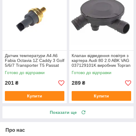
Датчик температури A4 A6
Клапан відведення повітря з
Fabia Octavia 1Z Caddy 3 Golf
картера Audi 80 2.0 ABK VAG
5/6/7 Transporter T5 Passat
037129101K виробник Topran
B6 (колір сірий)
Німеччина
Готово до відправки
Готово до відправки
201
289
₴
₴
Купити
Купити
Показати ще
Про нас