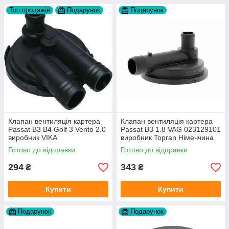
Топ продажів
Подарунок
Подарунок
Клапан вентиляція картера
Клапан вентиляція картера
Passat B3 B4 Golf 3 Vento 2.0
Passat B3 1.8 VAG 023129101
виробник VIKA
виробник Topran Німеччина
Готово до відправки
Готово до відправки
294
343
₴
₴
Купити
Купити
Подарунок
Подарунок