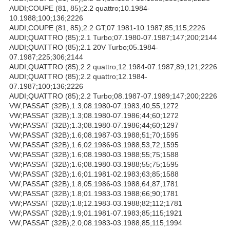
AUDI;COUPE (81, 85);2.2 quattro;10.1984-
10.1988;100;136;2226
AUDI;COUPE (81, 85);2.2 GT;07.1981-10.1987;85;115;2226
AUDI;QUATTRO (85);2.1 Turbo;07.1980-07.1987;147;200;2144
AUDI;QUATTRO (85);2.1 20V Turbo;05.1984-
07.1987;225;306;2144
AUDI;QUATTRO (85);2.2 quattro;12.1984-07.1987;89;121;2226
AUDI;QUATTRO (85);2.2 quattro;12.1984-
07.1987;100;136;2226
AUDI;QUATTRO (85);2.2 Turbo;08.1987-07.1989;147;200;2226
VW;PASSAT (32B);1.3;08.1980-07.1983;40;55;1272
VW;PASSAT (32B);1.3;08.1980-07.1986;44;60;1272
VW;PASSAT (32B);1.3;08.1980-07.1986;44;60;1297
VW;PASSAT (32B);1.6;08.1987-03.1988;51;70;1595
VW;PASSAT (32B);1.6;02.1986-03.1988;53;72;1595
VW;PASSAT (32B);1.6;08.1980-03.1988;55;75;1588
VW;PASSAT (32B);1.6;08.1980-03.1988;55;75;1595
VW;PASSAT (32B);1.6;01.1981-02.1983;63;85;1588
VW;PASSAT (32B);1.8;05.1986-03.1988;64;87;1781
VW;PASSAT (32B);1.8;01.1983-03.1988;66;90;1781
VW;PASSAT (32B);1.8;12.1983-03.1988;82;112;1781
VW;PASSAT (32B);1.9;01.1981-07.1983;85;115;1921
VW;PASSAT (32B);2.0;08.1983-03.1988;85;115;1994