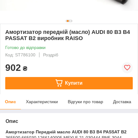
Амортизатор передній (масло) AUDI 80 B3 B4
PASSAT B2 виробник RAISO
Готово до відправки
Код: ST786100
Роздріб
902
₴
Купити
Опис
Характеристики
Відгуки про товар
Доставка
Опис
Амортизатор Передній масло AUDI 80 B3 B4 PASSAT B2
365500 665030 1266140005 MEYLE 21-030444 PNE-3044