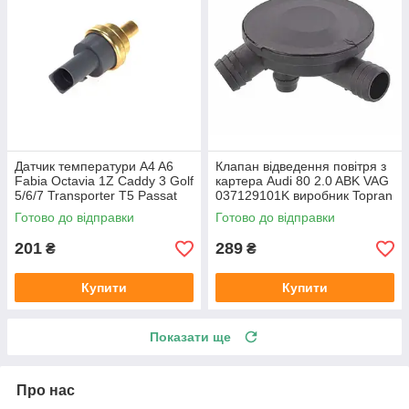
Датчик температури A4 A6
Клапан відведення повітря з
Fabia Octavia 1Z Caddy 3 Golf
картера Audi 80 2.0 ABK VAG
5/6/7 Transporter T5 Passat
037129101K виробник Topran
B6 (колір сірий)
Німеччина
Готово до відправки
Готово до відправки
201
289
₴
₴
Купити
Купити
Показати ще
Про нас