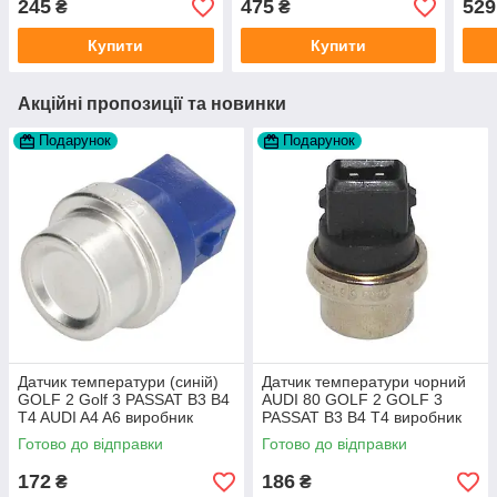
245
475
529
₴
₴
GROUP Данія
Великобританія
Купити
Купити
Акційні пропозиції та новинки
Подарунок
Подарунок
Датчик температури (синій)
Датчик температури чорний
GOLF 2 Golf 3 PASSAT B3 B4
AUDI 80 GOLF 2 GOLF 3
T4 AUDI A4 A6 виробник
PASSAT B3 B4 T4 виробник
Topran Німеччина
TOPRAN Німеччина
Готово до відправки
Готово до відправки
172
186
₴
₴