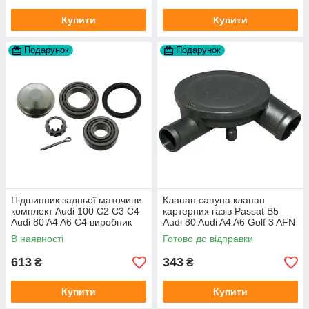
Купити
Купити
Подарунок
Подарунок
Підшипник задньої маточини
Клапан сапуна клапан
комплект Audi 100 C2 C3 C4
картерних газів Passat B5
Audi 80 A4 A6 C4 виробник
Audi 80 Audi A4 A6 Golf 3 AFN
FAG
1Y AAZ 1Z AFF AEY AAZ AHB
В наявності
Готово до відправки
AHU
613
343
₴
₴
Купити
Купити