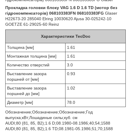
Прокладка головки блоку VAG 1.6 D 1.6 TD (мотор без
гідрокомпенсаторів) 068103383FN 068103383FG
Glaser
H22673-20 285040 Elring 10030620 Ajusa 30-025242-10
GOETZE 61-29025-60 Reinz
Характеристики TecDoc
Толщина [мм]
1.61
Монтажная толщина [мм]
1.61
Количество отверстий
3.0
Выставление зазора
0.93
поршней от [мм]
Выставление зазора
1.02
поршней до [мм]
Диаметр [мм]
78.0
Обозначение;Обозначение;Обозначение;Год
выпуска;кВт;Лошадиные силы;куб. см
AUDI;80 (81, 85, B2);1.6 D;08.1980-08.1986;40;54;1588
AUDI;80 (81, 85, B2);1.6 TD;08.1981-05.1986;51;70;1588