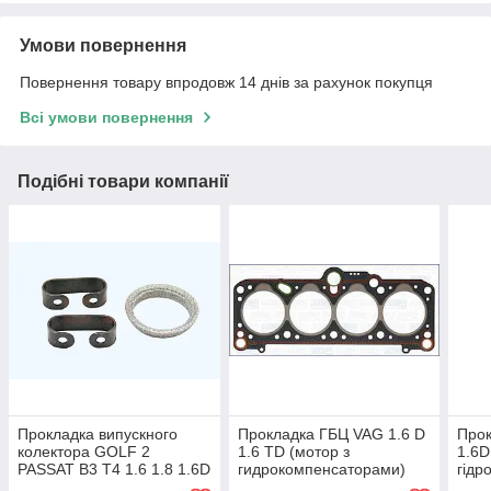
Умови повернення
Повернення товару впродовж 14 днів за рахунок покупця
Всі умови повернення
Подібні товари компанії
Прокладка випускного
Прокладка ГБЦ VAG 1.6 D
Прок
колектора GOLF 2
1.6 TD (мотор з
1.6D
PASSAT B3 T4 1.6 1.8 1.6D
гидрокомпенсаторами)
гідр
1.9 TD виробник JP
виробник BGA
виро