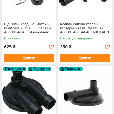
Підшипник задньої маточини
Клапан сапуна клапан
комплект Audi 100 C2 C3 C4
картерних газів Passat B5
Audi 80 A4 A6 C4 виробник
Audi 80 Audi A4 A6 Golf 3 AFN
FAG
1Y AAZ 1Z AFF AEY AAZ AHB
В наявності
Готово до відправки
AHU
625
350
₴
₴
Купити
Купити
Топ продажів
Подарунок
Подарунок