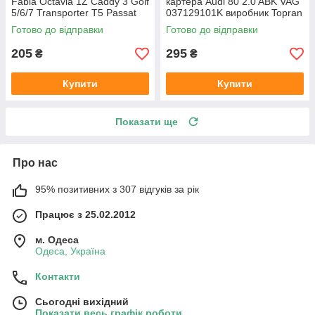
Fabia Octavia 1Z Caddy 3 Golf
картера Audi 80 2.0 ABK VAG
5/6/7 Transporter T5 Passat
037129101K виробник Topran
B6 (колір сірий)
Німеччина
Готово до відправки
Готово до відправки
205
295
₴
₴
Купити
Купити
Показати ще
Про нас
95% позитивних з 307 відгуків за рік
Працює з 25.02.2012
м. Одеса
Одеса, Україна
Контакти
Сьогодні вихідний
Показати весь графік роботи