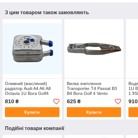
З цим товаром також замовляють
Оливний (масляний)
Вилка зчеплення
Водя
радіатор Audi A4 A6 A8
Transporter T4 Passat B3
1U B
Octavia 1U Bora Golf4
B4 Bora Golf 4 Vento
1.9S
Passat B5 виробник VIKA
810
625
910
₴
₴
Купити
Купити
Подібні товари компанії