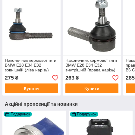
Наконечник кермової тяги
Наконечник кермової тяги
Нако
BMW E28 E34 E32
BMW E28 E34 E32
прав
зовнішній (ліва нарізь)
внутрішній (права нарізь)
B6 C
виробник REIN HOCH
виробник REIN HOCH
A.B.
275
263
285
₴
₴
Польща
Купити
Купити
Акційні пропозиції та новинки
Подарунок
Подарунок