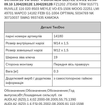
09.10 1J0422812E 1J0422812B
FZ1202 JTE458 TRW 915771
RUVILLE 116 020 8503 MEYLE VO-ES-1506 MOOG 22251 LMI
49701 MAPCO 14182 FEBI G1-1004 OPTIMAL 5034769 NK
30710037 SWAG 9937435 KAMOKA
Деталі TecDoc
парні номери артикулів
14180
Розмір внутрішньої нарізі
M14 x 1,5
Розмір зовнішньої нарізі
M12 x 1,5
Ширина зіва ключа
19
Сторона монтажу
Передня вісь праворуч
Вага [кг]
0.3
Додатковий виріб / додаткова
з самостопорною гайкою
інформація
Обозначение;Обозначение;Обозначение;Год
выпуска;кВт;Лошадиные силы;куб. см
AUDI;A2 (8Z0);1.4;02.2000-08.2005;55;75;1390
AUDI;A2 (8Z0);1.6 FSI;05.2002-08.2005;81;110;1598