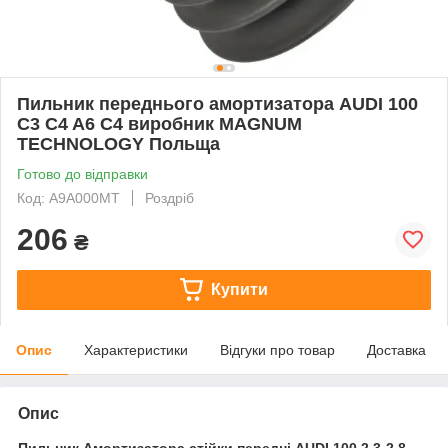
Пильник переднього амортизатора AUDI 100
C3 C4 A6 C4 виробник MAGNUM
TECHNOLOGY Польща
Готово до відправки
Код: A9A000MT
Роздріб
206
₴
Купити
Опис
Характеристики
Відгуки про товар
Доставка
Опис
Пильник Амортизатора стійки передні AUDI 100 2.3-2.8