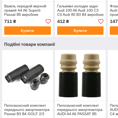
Важіль передній верхній
Гальмівні колодки задні
Флан
правий A4 A6 Superb
Audi 100 A6 Audi 100 C3
Audi
Passat B5 виробник
C4 Audi 80 B3 B4 виробник
про
TEKNOROT Туреччина
Goodrem
Німе
711
412
147
₴
₴
Купити
Купити
Подібні товари компанії
Пилозахисний комплект
Пилозахисний комплект
Пиль
переднього амортизатора
переднього амортизатора
AUDI
Passat B3 B4 GOLF 2/3
AUDI A4 A6 PASSAT B5
C4 