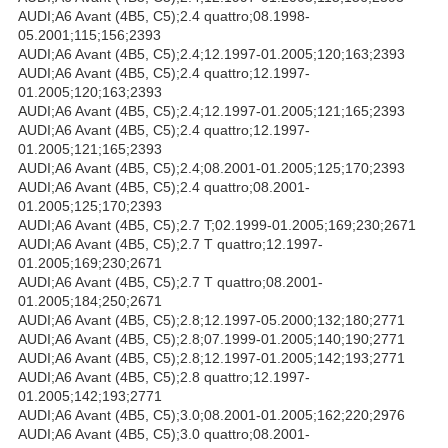
AUDI;A6 Avant (4B5, C5);2.4 quattro;08.1998-
05.2001;115;156;2393
AUDI;A6 Avant (4B5, C5);2.4;12.1997-01.2005;120;163;2393
AUDI;A6 Avant (4B5, C5);2.4 quattro;12.1997-
01.2005;120;163;2393
AUDI;A6 Avant (4B5, C5);2.4;12.1997-01.2005;121;165;2393
AUDI;A6 Avant (4B5, C5);2.4 quattro;12.1997-
01.2005;121;165;2393
AUDI;A6 Avant (4B5, C5);2.4;08.2001-01.2005;125;170;2393
AUDI;A6 Avant (4B5, C5);2.4 quattro;08.2001-
01.2005;125;170;2393
AUDI;A6 Avant (4B5, C5);2.7 T;02.1999-01.2005;169;230;2671
AUDI;A6 Avant (4B5, C5);2.7 T quattro;12.1997-
01.2005;169;230;2671
AUDI;A6 Avant (4B5, C5);2.7 T quattro;08.2001-
01.2005;184;250;2671
AUDI;A6 Avant (4B5, C5);2.8;12.1997-05.2000;132;180;2771
AUDI;A6 Avant (4B5, C5);2.8;07.1999-01.2005;140;190;2771
AUDI;A6 Avant (4B5, C5);2.8;12.1997-01.2005;142;193;2771
AUDI;A6 Avant (4B5, C5);2.8 quattro;12.1997-
01.2005;142;193;2771
AUDI;A6 Avant (4B5, C5);3.0;08.2001-01.2005;162;220;2976
AUDI;A6 Avant (4B5, C5);3.0 quattro;08.2001-