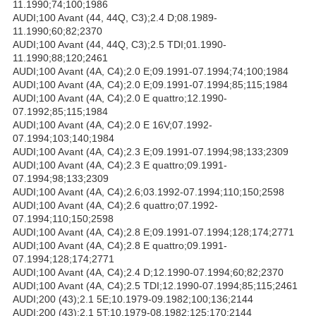
11.1990;74;100;1986
AUDI;100 Avant (44, 44Q, C3);2.4 D;08.1989-
11.1990;60;82;2370
AUDI;100 Avant (44, 44Q, C3);2.5 TDI;01.1990-
11.1990;88;120;2461
AUDI;100 Avant (4A, C4);2.0 E;09.1991-07.1994;74;100;1984
AUDI;100 Avant (4A, C4);2.0 E;09.1991-07.1994;85;115;1984
AUDI;100 Avant (4A, C4);2.0 E quattro;12.1990-
07.1992;85;115;1984
AUDI;100 Avant (4A, C4);2.0 E 16V;07.1992-
07.1994;103;140;1984
AUDI;100 Avant (4A, C4);2.3 E;09.1991-07.1994;98;133;2309
AUDI;100 Avant (4A, C4);2.3 E quattro;09.1991-
07.1994;98;133;2309
AUDI;100 Avant (4A, C4);2.6;03.1992-07.1994;110;150;2598
AUDI;100 Avant (4A, C4);2.6 quattro;07.1992-
07.1994;110;150;2598
AUDI;100 Avant (4A, C4);2.8 E;09.1991-07.1994;128;174;2771
AUDI;100 Avant (4A, C4);2.8 E quattro;09.1991-
07.1994;128;174;2771
AUDI;100 Avant (4A, C4);2.4 D;12.1990-07.1994;60;82;2370
AUDI;100 Avant (4A, C4);2.5 TDI;12.1990-07.1994;85;115;2461
AUDI;200 (43);2.1 5E;10.1979-09.1982;100;136;2144
AUDI;200 (43);2.1 5T;10.1979-08.1982;125;170;2144