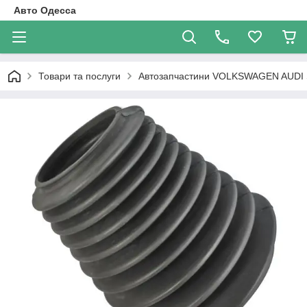
Авто Одесса
Товари та послуги
Автозапчастини VOLKSWAGEN AUDI