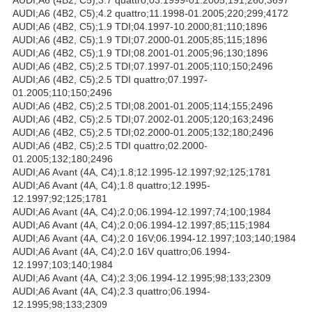
AUDI;A6 (4B2, C5);4.2 quattro;11.1998-01.2005;220;299;4172
AUDI;A6 (4B2, C5);1.9 TDI;04.1997-10.2000;81;110;1896
AUDI;A6 (4B2, C5);1.9 TDI;07.2000-01.2005;85;115;1896
AUDI;A6 (4B2, C5);1.9 TDI;08.2001-01.2005;96;130;1896
AUDI;A6 (4B2, C5);2.5 TDI;07.1997-01.2005;110;150;2496
AUDI;A6 (4B2, C5);2.5 TDI quattro;07.1997-
01.2005;110;150;2496
AUDI;A6 (4B2, C5);2.5 TDI;08.2001-01.2005;114;155;2496
AUDI;A6 (4B2, C5);2.5 TDI;07.2002-01.2005;120;163;2496
AUDI;A6 (4B2, C5);2.5 TDI;02.2000-01.2005;132;180;2496
AUDI;A6 (4B2, C5);2.5 TDI quattro;02.2000-
01.2005;132;180;2496
AUDI;A6 Avant (4A, C4);1.8;12.1995-12.1997;92;125;1781
AUDI;A6 Avant (4A, C4);1.8 quattro;12.1995-
12.1997;92;125;1781
AUDI;A6 Avant (4A, C4);2.0;06.1994-12.1997;74;100;1984
AUDI;A6 Avant (4A, C4);2.0;06.1994-12.1997;85;115;1984
AUDI;A6 Avant (4A, C4);2.0 16V;06.1994-12.1997;103;140;1984
AUDI;A6 Avant (4A, C4);2.0 16V quattro;06.1994-
12.1997;103;140;1984
AUDI;A6 Avant (4A, C4);2.3;06.1994-12.1995;98;133;2309
AUDI;A6 Avant (4A, C4);2.3 quattro;06.1994-
12.1995;98;133;2309