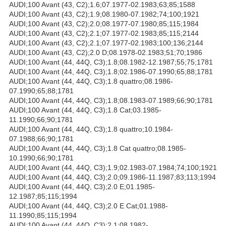
AUDI;100 Avant (43, C2);1.6;07.1977-02.1983;63;85;1588
AUDI;100 Avant (43, C2);1.9;08.1980-07.1982;74;100;1921
AUDI;100 Avant (43, C2);2.0;08.1977-07.1980;85;115;1984
AUDI;100 Avant (43, C2);2.1;07.1977-02.1983;85;115;2144
AUDI;100 Avant (43, C2);2.1;07.1977-02.1983;100;136;2144
AUDI;100 Avant (43, C2);2.0 D;08.1978-02.1983;51;70;1986
AUDI;100 Avant (44, 44Q, C3);1.8;08.1982-12.1987;55;75;1781
AUDI;100 Avant (44, 44Q, C3);1.8;02.1986-07.1990;65;88;1781
AUDI;100 Avant (44, 44Q, C3);1.8 quattro;08.1986-
07.1990;65;88;1781
AUDI;100 Avant (44, 44Q, C3);1.8;08.1983-07.1989;66;90;1781
AUDI;100 Avant (44, 44Q, C3);1.8 Cat;03.1985-
11.1990;66;90;1781
AUDI;100 Avant (44, 44Q, C3);1.8 quattro;10.1984-
07.1988;66;90;1781
AUDI;100 Avant (44, 44Q, C3);1.8 Cat quattro;08.1985-
10.1990;66;90;1781
AUDI;100 Avant (44, 44Q, C3);1.9;02.1983-07.1984;74;100;1921
AUDI;100 Avant (44, 44Q, C3);2.0;09.1986-11.1987;83;113;1994
AUDI;100 Avant (44, 44Q, C3);2.0 E;01.1985-
12.1987;85;115;1994
AUDI;100 Avant (44, 44Q, C3);2.0 E Cat;01.1988-
11.1990;85;115;1994
AUDI;100 Avant (44, 44Q, C3);2.1;08.1982-