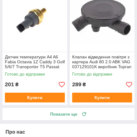
Датчик температури A4 A6
Клапан відведення повітря з
Fabia Octavia 1Z Caddy 3 Golf
картера Audi 80 2.0 ABK VAG
5/6/7 Transporter T5 Passat
037129101K виробник Topran
B6 (колір сірий)
Німеччина
Готово до відправки
Готово до відправки
201
289
₴
₴
Купити
Купити
Показати ще
Про нас