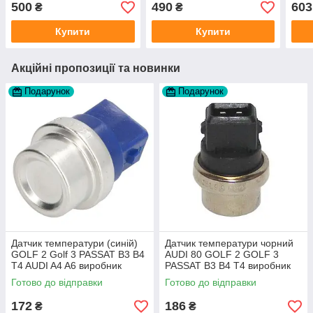
виробник MAGNUM
виробник MONROE
Німе
500
490
603
₴
₴
TECHNOLOGY
Купити
Купити
Акційні пропозиції та новинки
Подарунок
Подарунок
Датчик температури (синій)
Датчик температури чорний
GOLF 2 Golf 3 PASSAT B3 B4
AUDI 80 GOLF 2 GOLF 3
T4 AUDI A4 A6 виробник
PASSAT B3 B4 T4 виробник
Topran Німеччина
TOPRAN Німеччина
Готово до відправки
Готово до відправки
172
186
₴
₴