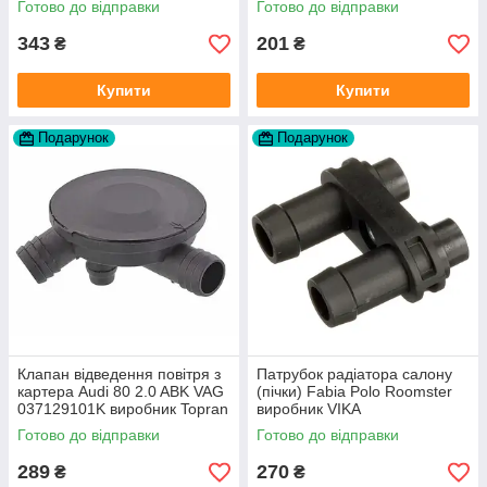
Готово до відправки
Готово до відправки
343
201
₴
₴
Купити
Купити
Подарунок
Подарунок
Клапан відведення повітря з
Патрубок радіатора салону
картера Audi 80 2.0 ABK VAG
(пічки) Fabia Polo Roomster
037129101K виробник Topran
виробник VIKA
Німеччина
Готово до відправки
Готово до відправки
289
270
₴
₴