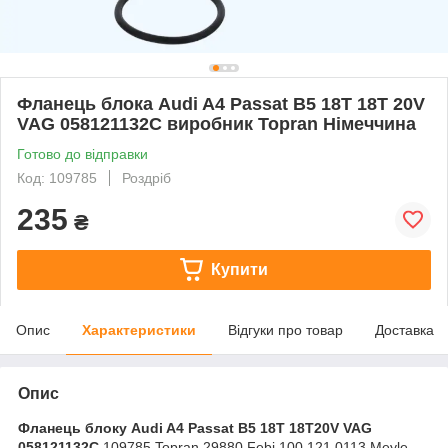
Фланець блока Audi A4 Passat B5 18T 18T 20V
VAG 058121132C виробник Topran Німеччина
Готово до відправки
Код: 109785
Роздріб
235
₴
Купити
Опис
Характеристики
Відгуки про товар
Доставка
Опис
Фланець блоку Audi A4 Passat B5 18T 18T20V VAG
058121132C
109785 Topran 29880 Febi 100 121 0113 Meyle