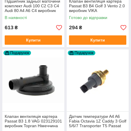
Підшипник задньої маточини
Клапан вентиляція картера
комплект Audi 100 C2 C3 C4
Passat B3 B4 Golf 3 Vento 2.0
Audi 80 A4 A6 C4 виробник
виробник VIKA
FAG
В наявності
Готово до відправки
613
294
₴
₴
Купити
Купити
Подарунок
Подарунок
Клапан вентиляція картера
Датчик температури A4 A6
Passat B3 1.8 VAG 023129101
Fabia Octavia 1Z Caddy 3 Golf
виробник Topran Німеччина
5/6/7 Transporter T5 Passat
B6 (колір сірий)