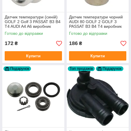
Датчик температури (синій)
Датчик температури чорний
GOLF 2 Golf 3 PASSAT B3 B4
AUDI 80 GOLF 2 GOLF 3
T4 AUDI A4 A6 виробник
PASSAT B3 B4 T4 виробник
Topran Німеччина
TOPRAN Німеччина
Готово до відправки
Готово до відправки
172
186
₴
₴
Купити
Купити
Подарунок
Топ продажів
Подарунок