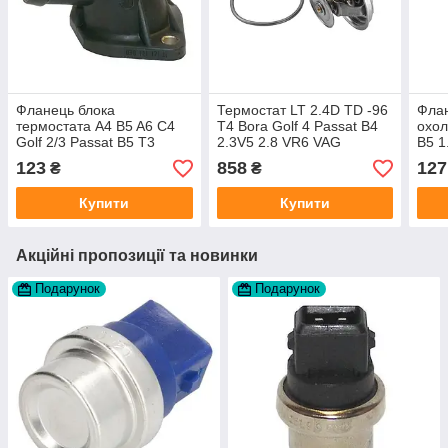
Фланець блока
Термостат LT 2.4D TD -96
Фла
термостата A4 B5 A6 C4
T4 Bora Golf 4 Passat B4
охо
Golf 2/3 Passat B5 T3
2.3V5 2.8 VR6 VAG
B5 1
075121113D виробник
0501
123
858
127
₴
₴
WAHLER Німеччина
GRO
Купити
Купити
Акційні пропозиції та новинки
Подарунок
Подарунок