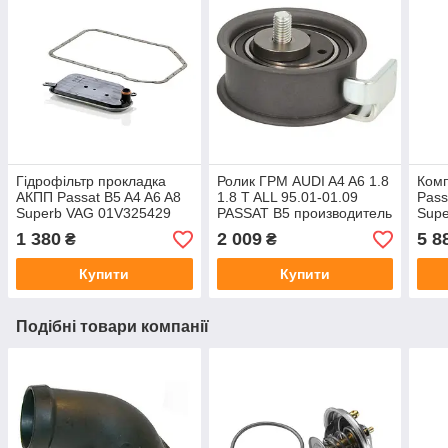
Гідрофільтр прокладка
Ролик ГРМ AUDI A4 A6 1.8
Комп
АКПП Passat B5 A4 A6 A8
1.8 T ALL 95.01-01.09
Pass
Superb VAG 01V325429
PASSAT B5 производитель
Supe
виробник MANN
INA
вир
1 380
2 009
5 8
₴
₴
Німеччина
Німе
Купити
Купити
Подібні товари компанії