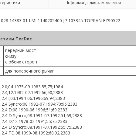
теристики
Інформація для замовлення
028 14383 01 LMI 1140205400 JP 103345 TOPRAN FZ90522
стики TecDoc
передний мост
снизу
с обеих сторон
для поперечного рычаг
2.0;04.1975-09.1983;55;75;1984
2.4;12.1982-07.1992;66;90;2383
.4 i;03.1994-06.1996;69;94;2383
.4 Syncro;08.1992-07.1994;70;95;2383
2.4 D;08.1990-06.1996;51;69;2383
2.4 D Syncro;08.1991-07.1992;51;69;2383
2.4 D;12.1978-02.1991;55;75;2383
2.4 D Syncro;08.1991-07.1992;55;75;2383
2.4 TD;08.1990-08.1992;68;92;2383