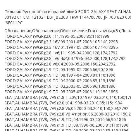
Пильник Рульової тяги правий лівий FORD GALAXY SEAT ALHA
30192 01 LMI 12102 FEBI JBE203 TRW 1144700700 JP 700 620 
I6F011PC
Обозначение;Обозначение;Обозначение;Год выпуска;кВт;Лоша
FORD;GALAXY (WGR);2.0 i;11.1995-05.2006;85;116;1998
FORD;GALAXY (WGR);2.3 16V;09.2001-05.2006;103;140;2295
FORD;GALAXY (WGR);2.3 16V;01.1997-05.2006;107;146;2295
FORD;GALAXY (WGR);2.8 i V6;11.1995-04.2000;128;174;2792
FORD;GALAXY (WGR);2.8 i V6 4x4;04.1996-04.2000;128;174;2792
FORD;GALAXY (WGR);2.8 V6;04.2000-05.2006;150;204;2792
FORD;GALAXY (WGR);1.9 TDI;03.1995-05.2006;66;90;1896
FORD;GALAXY (WGR);1.9 TDI;08.1997-04.2000;81;110;1896
FORD;GALAXY (WGR);1.9 TDI;04.2000-05.2006;85;115;1896
FORD;GALAXY (WGR);1.9 TDI;02.2003-05.2006;96;130;1896
FORD;GALAXY (WGR);1.9 TDI;05.2005-05.2006;110;150;1896
SEAT;ALHAMBRA (7V8, 7V9);1.8 T 20V;10.1997-03.2010;110;150;17
SEAT;ALHAMBRA (7V8, 7V9);2.0 i;04.1996-03.2010;85;115;1984
SEAT;ALHAMBRA (7V8, 7V9);2.8 V6;06.2000-03.2010;150;204;2792
SEAT;ALHAMBRA (7V8, 7V9);2.8 V6 4motion;06.2000-03.2010;150;
SEAT;ALHAMBRA (7V8, 7V9);1.9 TDI;04.1996-03.2010;66;90;1896
SEAT;ALHAMBRA (7V8, 7V9);1.9 TDI;08.1996-06.2000;81;110;1896
SEAT;ALHAMBRA (7V8, 7V9);1.9 TDI;06.2000-03.2010;85;115;1896