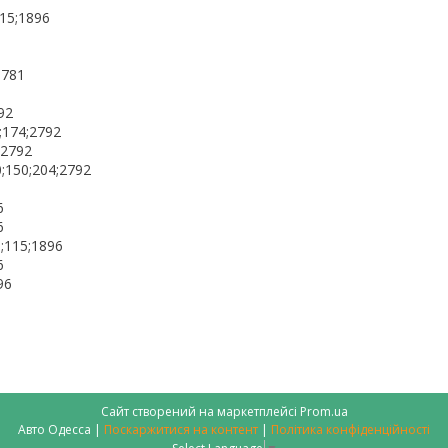
115;1896
1781
92
;174;2792
;2792
;150;204;2792
6
6
;115;1896
6
96
Сайт створений на маркетплейсі
Prom.ua
Авто Одесса |
Поскаржитися на контент
|
Політика конфіденційності