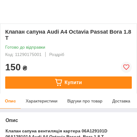
Клапан сапуна Audi A4 Octavia Passat Bora 1.8
T
Готово до відправки
Код: 11290175001
Роздріб
150
₴
Купити
Опис
Характеристики
Відгуки про товар
Доставка
Опис
Клапан сапуна вентиляція картера 06A129101D
06A129101A Audi A4 Octavia Passat, Bora 1.8 T