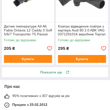
Датчик температури A4 A6
Клапан відведення повітря з
Fabia Octavia 1Z Caddy 3 Golf
картера Audi 80 2.0 ABK VAG
5/6/7 Transporter T5 Passat
037129101K виробник Topran
B6 (колір сірий)
Німеччина
Готово до відправки
Готово до відправки
205
295
₴
₴
Купити
Купити
Показати ще
Про нас
95% позитивних з 307 відгуків за рік
Працює з 25.02.2012