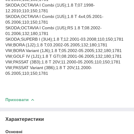
SKODA;OCTAVIA I Combi (1U5);1.8 T;07.1998-
12.2010;110;150;1781
SKODA;OCTAVIA I Combi (1U5);1.8 T 4x4;05.2001-
05.2006;110;150;1781
SKODA;OCTAVIA I Combi (1U5);RS 1.8 T;08.2002-
01.2006;132;180;1781
SKODA;SUPERB I (3U4);1.8 T;12.2001-03.2008;110;150;1781
VW;BORA (1J2);1.8 T;03.2002-05.2005;132;180;1781
VW;BORA Variant (1J6);1.8 T;05.2002-05.2005;132;180;1781
VW;GOLF IV (1J1);1.8 T GTI;08.2001-06.2005;132;180;1781
VW;PASSAT (3B3);1.8 T 20V;11.2000-05.2005;110;150;1781
VW;PASSAT Variant (3B6);1.8 T 20V;11.2000-
05.2005;110;150;1781
Приховати
Характеристики
Основні