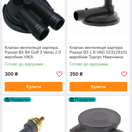
Клапан вентиляція картера
Клапан вентиляція картера
Passat B3 B4 Golf 3 Vento 2.0
Passat B3 1.8 VAG 023129101
виробник VIKA
виробник Topran Німеччина
Готово до відправки
Готово до відправки
300
350
₴
₴
Купити
Купити
Подарунок
Подарунок