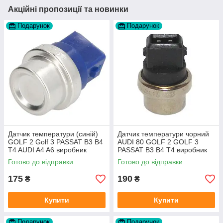
Акційні пропозиції та новинки
Подарунок
Подарунок
Датчик температури (синій)
Датчик температури чорний
GOLF 2 Golf 3 PASSAT B3 B4
AUDI 80 GOLF 2 GOLF 3
T4 AUDI A4 A6 виробник
PASSAT B3 B4 T4 виробник
Topran Німеччина
TOPRAN Німеччина
Готово до відправки
Готово до відправки
175
190
₴
₴
Купити
Купити
Подарунок
Подарунок