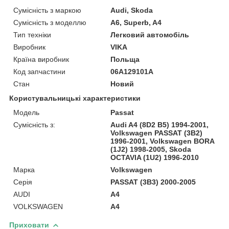
Сумісність з маркою
Audi, Skoda
Сумісність з моделлю
A6, Superb, A4
Тип техніки
Легковий автомобіль
Виробник
VIKA
Країна виробник
Польща
Код запчастини
06A129101A
Стан
Новий
Користувальницькі характеристики
Модель
Passat
Сумісність з:
Audi A4 (8D2 B5) 1994-2001,
Volkswagen PASSAT (3B2)
1996-2001, Volkswagen BORA
(1J2) 1998-2005, Skoda
OCTAVIA (1U2) 1996-2010
Марка
Volkswagen
Серія
PASSAT (3B3) 2000-2005
AUDI
A4
VOLKSWAGEN
A4
Приховати