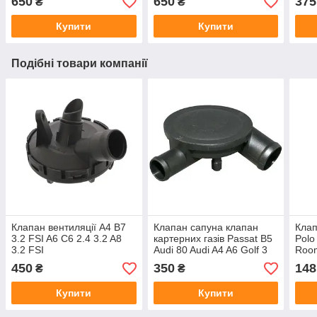
650
650
375
₴
₴
Купити
Купити
Подібні товари компанії
Клапан вентиляції A4 B7
Клапан сапуна клапан
Клап
3.2 FSI A6 C6 2.4 3.2 A8
картерних газів Passat B5
Polo
3.2 FSI
Audi 80 Audi A4 A6 Golf 3
Room
AFN 1Y AAZ 1Z AFF AEY
1.4 
450
350
148
₴
₴
AAZ AHB AHU
Купити
Купити