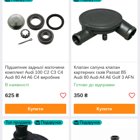
Підшипник задньої маточини
Клапан сапуна клапан
комплект Audi 100 C2 C3 C4
картерних газів Passat B5
Audi 80 A4 A6 C4 виробник
Audi 80 Audi A4 A6 Golf 3 AFN
FAG
1Y AAZ 1Z AFF AEY AAZ AHB
В наявності
Готово до відправки
AHU
625
350
₴
₴
Купити
Купити
Топ продажів
Подарунок
Подарунок