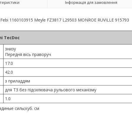
теристики
Інформація для замовлення
2 Febi 1160103915 Meyle FZ3817 L29503 MONROE RUVILLE 915793
і TecDoc
знизу
Передня вісь праворуч
17.0
42.0
з приладдям
для ТЗ без підсилювача рульового механізму
1.0
диные силы;куб. см