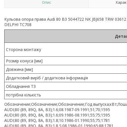
Опис
Харак
Кульова опора права Audi 80 B3 5044722 NK JBJ658 TRW 0361
DELPHI TC708
Детал
Сторона монтажу
Розмір конуса [мм]
Довжина [мм]
Додатковий виріб / додаткова інформація
Обладнання ТЗ
потрібна кількість
Обозначение;Обозначение;Обозначение;Год выпуска;кВт;Лоша
AUDI;80 (89, 89Q, 8A, B3);1.6;08.1987-09.1991;51;70;1595
AUDI;80 (89, 89Q, 8A, B3);1.6;09.1986-08.1991;55;75;1595
AUDI;80 (89, 89Q, 8A, B3);1.8;10.1986-01.1990;55;75;1781
AUDI;80 (89, 89Q, 8A, B3);1.8 S;08.1986-01.1990;65;88;1781