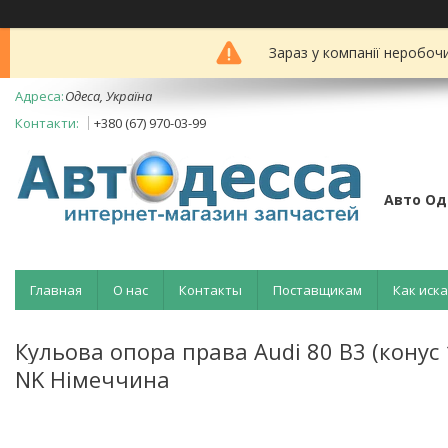
Зараз у компанії неробоч
Одеса, Україна
+380 (67) 970-03-99
Авто Од
Главная
О нас
Контакты
Поставщикам
Как иск
Кульова опора права Audi 80 B3 (конус
NK Німеччина