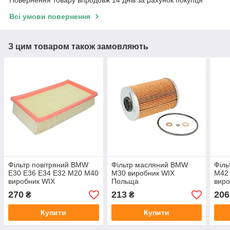
Всі умови повернення
З цим товаром також замовляють
Фільтр повітряний BMW
Фільтр масляний BMW
Філ
E30 E36 E34 E32 M20 M40
M30 виробник WIX
M42
виробник WIX
Польща
виро
270
213
206
₴
₴
Купити
Купити