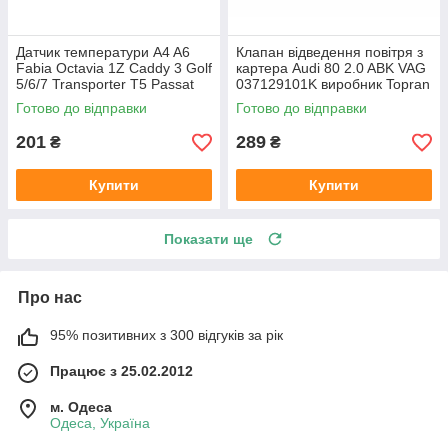
Датчик температури A4 A6
Клапан відведення повітря з
Fabia Octavia 1Z Caddy 3 Golf
картера Audi 80 2.0 ABK VAG
5/6/7 Transporter T5 Passat
037129101K виробник Topran
B6 (колір сірий)
Німеччина
Готово до відправки
Готово до відправки
201
289
₴
₴
Купити
Купити
Показати ще
Про нас
95% позитивних з 300 відгуків за рік
Працює з 25.02.2012
м. Одеса
Одеса, Україна