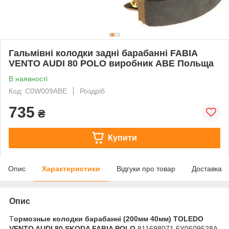
Гальмівні колодки задні барабанні FABIA
VENTO AUDI 80 POLO виробник ABE Польща
В наявності
Код: C0W009ABE
Роздріб
735
₴
Купити
Опис
Характеристики
Відгуки про товар
Доставка
Опис
Т
ормозные колодки барабанні (200мм 40мм) TOLEDO
VENTO AUDI 80 SKODA FABIA POLO
811698071 6Y0609528A