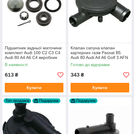
Підшипник задньої маточини
Клапан сапуна клапан
комплект Audi 100 C2 C3 C4
картерних газів Passat B5
Audi 80 A4 A6 C4 виробник
Audi 80 Audi A4 A6 Golf 3 AFN
FAG
1Y AAZ 1Z AFF AEY AAZ AHB
В наявності
Готово до відправки
AHU
613
343
₴
₴
Купити
Купити
Топ продажів
Подарунок
Подарунок