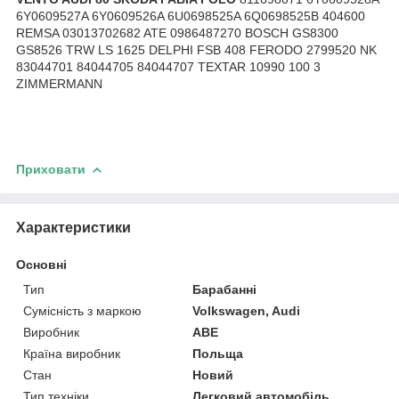
6Y0609527A 6Y0609526A 6U0698525A 6Q0698525B 404600
REMSA 03013702682 ATE 0986487270 BOSCH GS8300
GS8526 TRW LS 1625 DELPHI FSB 408 FERODO 2799520 NK
83044701 84044705 84044707 TEXTAR 10990 100 3
ZIMMERMANN
Приховати
Характеристики
Основні
Тип
Барабанні
Сумісність з маркою
Volkswagen, Audi
Виробник
ABE
Країна виробник
Польща
Стан
Новий
Тип техніки
Легковий автомобіль