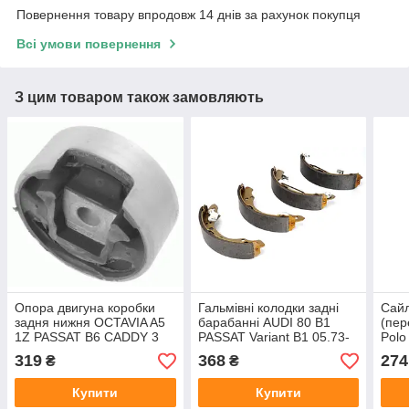
Повернення товару впродовж 14 днів за рахунок покупця
Всі умови повернення
З цим товаром також замовляють
Опора двигуна коробки
Гальмівні колодки задні
Сайл
задня нижня OCTAVIA A5
барабанні AUDI 80 B1
(пер
1Z PASSAT B6 CADDY 3
PASSAT Variant B1 05.73-
Polo
виробник Borsehung
07.80 виробник LPR Італія
Lemf
319
368
274
₴
₴
Німеччина
Купити
Купити