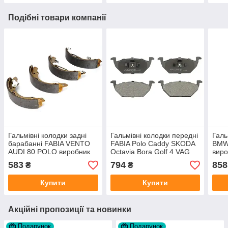
Подібні товари компанії
Гальмівні колодки задні
Гальмівні колодки передні
Галь
барабанні FABIA VENTO
FABIA Polo Caddy SKODA
BMW
AUDI 80 POLO виробник
Octavia Bora Golf 4 VAG
вир
RAISO
6R0698151A виробник
583
794
858
₴
₴
LPR Італія
Купити
Купити
Акційні пропозиції та новинки
Подарунок
Подарунок