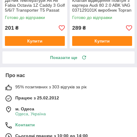
Датчик температури A4 A6
Клапан відведення повітря з
Fabia Octavia 1Z Caddy 3 Golf
картера Audi 80 2.0 ABK VAG
5/6/7 Transporter T5 Passat
037129101K виробник Topran
B6 (колір сірий)
Німеччина
Готово до відправки
Готово до відправки
201
289
₴
₴
Купити
Купити
Показати ще
Про нас
95% позитивних з 303 відгуків за рік
Працює з 25.02.2012
м. Одеса
Одеса, Україна
Контакти
Сьогодні працює з 10:00 до 14:00