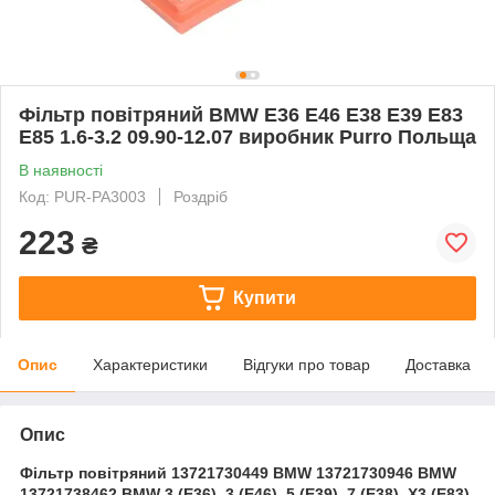
Фільтр повітряний BMW E36 E46 E38 E39 E83
E85 1.6-3.2 09.90-12.07 виробник Purro Польща
В наявності
Код: PUR-PA3003
Роздріб
223
₴
Купити
Опис
Характеристики
Відгуки про товар
Доставка
Опис
Фільтр повітряний 13721730449 BMW 13721730946 BMW
13721738462 BMW 3 (E36), 3 (E46), 5 (E39), 7 (E38), X3 (E83),