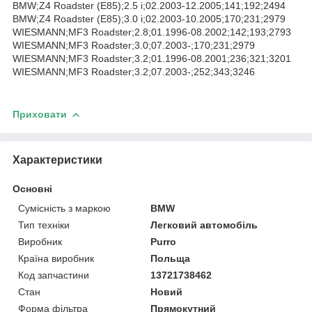
BMW;Z4 Roadster (E85);2.5 i;02.2003-12.2005;141;192;2494
BMW;Z4 Roadster (E85);3.0 i;02.2003-10.2005;170;231;2979
WIESMANN;MF3 Roadster;2.8;01.1996-08.2002;142;193;2793
WIESMANN;MF3 Roadster;3.0;07.2003-;170;231;2979
WIESMANN;MF3 Roadster;3.2;01.1996-08.2001;236;321;3201
WIESMANN;MF3 Roadster;3.2;07.2003-;252;343;3246
Приховати
Характеристики
Основні
Сумісність з маркою
BMW
Тип техніки
Легковий автомобіль
Виробник
Purro
Країна виробник
Польща
Код запчастини
13721738462
Стан
Новий
Форма фільтра
Прямокутний