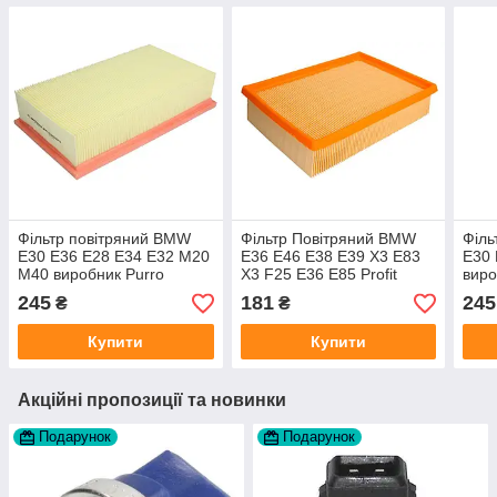
Фільтр повітряний BMW
Фільтр Повітряний BMW
Філь
E30 E36 E28 E34 E32 M20
E36 E46 E38 E39 X3 E83
E30 
M40 виробник Purro
X3 F25 E36 E85 Profit
виро
Польща
ЧЕХІЯ
245
181
245
₴
₴
Купити
Купити
Акційні пропозиції та новинки
Подарунок
Подарунок