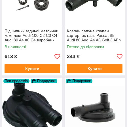
Підшипник задньої маточини
Клапан сапуна клапан
комплект Audi 100 C2 C3 C4
картерних газів Passat B5
Audi 80 A4 A6 C4 виробник
Audi 80 Audi A4 A6 Golf 3 AFN
FAG
1Y AAZ 1Z AFF AEY AAZ AHB
В наявності
Готово до відправки
AHU
613
343
₴
₴
Купити
Купити
Топ продажів
Подарунок
Подарунок