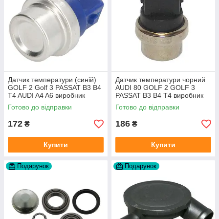
Датчик температури (синій)
Датчик температури чорний
GOLF 2 Golf 3 PASSAT B3 B4
AUDI 80 GOLF 2 GOLF 3
T4 AUDI A4 A6 виробник
PASSAT B3 B4 T4 виробник
Topran Німеччина
TOPRAN Німеччина
Готово до відправки
Готово до відправки
172
186
₴
₴
Купити
Купити
Подарунок
Подарунок