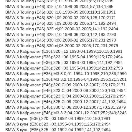
BMW;3 Touring (E46);318 i;10.1999-09.2001;85;116;1895
BMW;3 Touring (E46);318 i;10.1999-09.2001;87;118;1895
BMW;3 Touring (E46);320 i;10.1999-09.2000;110;150;1991
BMW;3 Touring (E46);320 i;09.2000-02.2005;125;170;2171
BMW;3 Touring (E46);325 i;09.2000-02.2005;141;192;2494
BMW;3 Touring (E46);325 xi;09.2000-02.2005;141;192;2494
BMW;3 Touring (E46);328 i;10.1999-06.2000;142;193;2793
BMW;3 Touring (E46);330 i;06.2000-02.2005;170;231;2979
BMW;3 Touring (E46);330 xi;06.2000-02.2005;170;231;2979
BMW;3 Кабриолет (E36);320 i;12.1993-04.1999;110;150;1991
BMW;3 Кабриолет (E36);323 i;06.1995-04.1999;125;170;2494
BMW;3 Кабриолет (E36);325 i;03.1993-03.1995;141;192;2494
BMW;3 Кабриолет (E36);328 i;03.1995-04.1999;142;193;2793
BMW;3 Кабриолет (E36);M3 3.0;01.1994-10.1995;210;286;2990
BMW;3 Кабриолет (E36);M3 3.2;10.1995-04.1999;236;321;3201
BMW;3 Кабриолет (E46);320 Ci;09.2000-12.2007;125;170;2171
BMW;3 Кабриолет (E46);323 Ci;04.2000-09.2000;120;163;2494
BMW;3 Кабриолет (E46);323 Ci;04.2000-09.2000;125;170;2494
BMW;3 Кабриолет (E46);325 Ci;09.2000-12.2007;141;192;2494
BMW;3 Кабриолет (E46);330 Ci;06.2000-12.2007;170;231;2979
BMW;3 Кабриолет (E46);M3 3.2;04.2001-12.2007;252;343;3246
BMW;3 купе (E36);320 i;03.1992-04.1999;110;150;1991
BMW;3 купе (E36);323 i;03.1995-04.1999;125;170;2494
BMW;3 купе (E36);325 i;03.1992-04.1999;141;192;2494