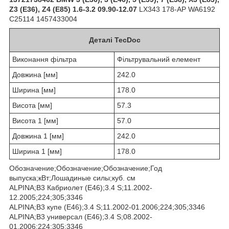
Z3 (E36), Z4 (E85) 1.6-3.2 09.90-12.07
LX343 178-AP WA6192
C25114 1457433004
Деталі TecDoc
Виконання фільтра
Фільтрувальний елемент
Довжина [мм]
242.0
Ширина [мм]
178.0
Висота [мм]
57.3
Висота 1 [мм]
57.0
Довжина 1 [мм]
242.0
Ширина 1 [мм]
178.0
Обозначение;Обозначение;Обозначение;Год
выпуска;кВт;Лошадиные силы;куб. см
ALPINA;B3 Кабриолет (E46);3.4 S;11.2002-
12.2005;224;305;3346
ALPINA;B3 купе (E46);3.4 S;11.2002-01.2006;224;305;3346
ALPINA;B3 универсал (E46);3.4 S;08.2002-
01.2006;224;305;3346