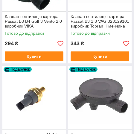
Клапан вентиляція картера
Клапан вентиляція картера
Passat B3 B4 Golf 3 Vento 2.0
Passat B3 1.8 VAG 023129101
виробник VIKA
виробник Topran Німеччина
Готово до відправки
Готово до відправки
294
343
₴
₴
Купити
Купити
Подарунок
Подарунок