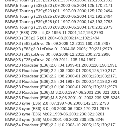
BMW;5 Touring (E39);520 i;09.2000-05.2004;125;170;2171
BMW;5 Touring (E39);523 i;01.1997-09.2000;125;170;2494
BMW;5 Touring (E39);525 i;09.2000-05.2004;141;192;2494
BMW;5 Touring (E39);528 i;01.1997-09.2000;142;193;2793
BMW;5 Touring (E39);530 i;09.2000-05.2004;170;231;2979
BMW;7 (E38);728 i, iL;08.1995-11.2001;142;193;2793
BMW;X3 (E83);2.5 i;01.2004-08.2006;141;192;2494
BMW;X3 (E83);xDrive 25 i;09.2008-12.2011;160;218;2497
BMW;X3 (E83);3.0 i xDrive;01.2004-08.2006;170;231;2979
BMW;X3 (E83);xDrive 30 i;09.2008-12.2011;200;272;2996
BMW;X3 (F25);xDrive 20 i;09.2011-;135;184;1997
BMW;Z3 Roadster (E36);2.0 i;04.1999-01.2003;110;150;1991
BMW;Z3 Roadster (E36);2.2 i;08.2000-01.2003;125;170;2171
BMW;Z3 Roadster (E36);2.2 i;08.2000-01.2003;120;163;2171
BMW;Z3 Roadster (E36);2.8 i;04.1997-06.2000;142;193;2793
BMW;Z3 Roadster (E36);3.0 i;06.2000-01.2003;170;231;2979
BMW;Z3 Roadster (E36);M 3.2;03.1997-06.2001;236;321;3201
BMW;Z3 Roadster (E36);M 3.2;06.2001-01.2003;239;325;3246
BMW;Z3 купе (E36);2.8 i;07.1997-06.2000;142;193;2793
BMW;Z3 купе (E36);3.0 i;06.2000-06.2003;170;231;2979
BMW;Z3 купе (E36);M;02.1998-06.2001;236;321;3201
BMW;Z3 купе (E36);M;06.2001-06.2003;239;325;3246
BMW;Z4 Roadster (E85);2.2 i;10.2003-10.2005;125;170;2171