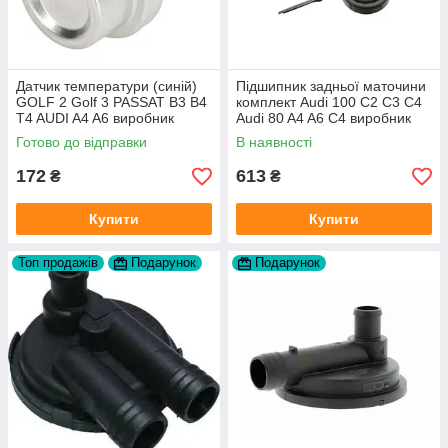
Датчик температури (синій)
Підшипник задньої маточини
GOLF 2 Golf 3 PASSAT B3 B4
комплект Audi 100 C2 C3 C4
T4 AUDI A4 A6 виробник
Audi 80 A4 A6 C4 виробник
Topran Німеччина
FAG
Готово до відправки
В наявності
172
613
₴
₴
Купити
Купити
Топ продажів
Подарунок
Подарунок