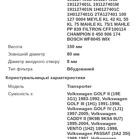
191127401L 191127401M
191127401N 1H0127401C
1H0127401G 2TA127401 100
127 0004 MEYLE KL 42 KL 55
KL 75 MAHLE KL 75/1 MAHLE
PP 839 FILTRON CFF100114
CHAMPION 0 450 906 174
BOSCH WF8045 WIX
Висота
150 мм
Зовнішній діаметр
80 мм
Діаметр вихідного отвору
8 мм
Тип фільтра
Вбудований
Користувальницькі характеристики
Модель
Transporter
Сумісність з:
Volkswagen GOLF II (19E
1G1) 1983-1992, Volkswagen
GOLF III (1H1) 1991-1998,
Volkswagen GOLF IV (1J1)
1997-2005, Volkswagen
CADDY II (9K9B 9K9A 9U7)
1995-2004, Volkswagen
VENTO (1H2) 1991-1998,
Volkswagen PASSAT (3A2 35I)
1988-1997, Volkswagen