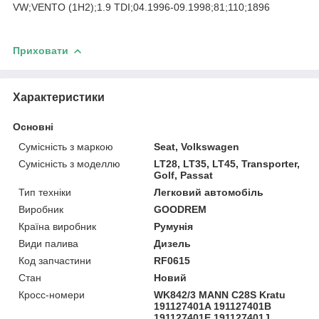
VW;VENTO (1H2);1.9 TDI;04.1996-09.1998;81;110;1896
Приховати
Характеристики
Основні
Сумісність з маркою
Seat, Volkswagen
Сумісність з моделлю
LT28, LT35, LT45, Transporter,
Golf, Passat
Тип техніки
Легковий автомобіль
Виробник
GOODREM
Країна виробник
Румунія
Види палива
Дизель
Код запчастини
RF0615
Стан
Новий
Кросс-номери
WK842/3 MANN C28S Kratu
191127401A 191127401B
191127401E 191127401J