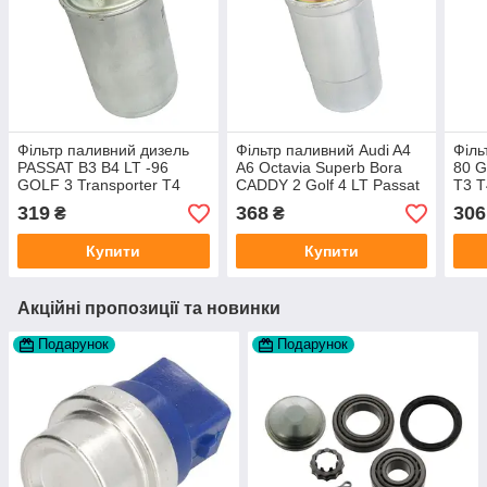
Фільтр паливний дизель
Фільтр паливний Audi A4
Філь
PASSAT B3 B4 LT -96
A6 Octavia Superb Bora
80 G
GOLF 3 Transporter T4
CADDY 2 Golf 4 LT Passat
T3 T
виробник DENCKERMANN
B5
35 4
319
368
306
₴
₴
Купити
Купити
Акційні пропозиції та новинки
Подарунок
Подарунок