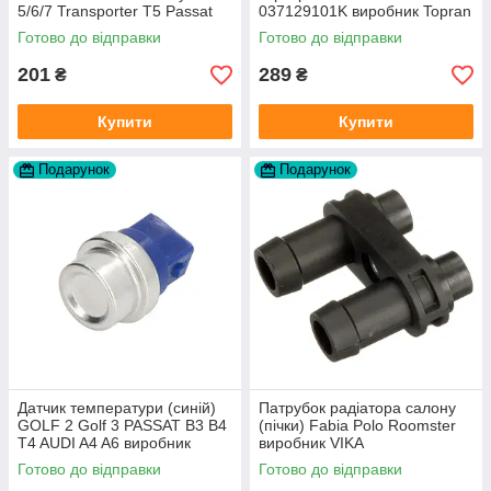
5/6/7 Transporter T5 Passat
037129101K виробник Topran
B6 (колір сірий)
Німеччина
Готово до відправки
Готово до відправки
201
289
₴
₴
Купити
Купити
Подарунок
Подарунок
Датчик температури (синій)
Патрубок радіатора салону
GOLF 2 Golf 3 PASSAT B3 B4
(пічки) Fabia Polo Roomster
T4 AUDI A4 A6 виробник
виробник VIKA
Topran Німеччина
Готово до відправки
Готово до відправки