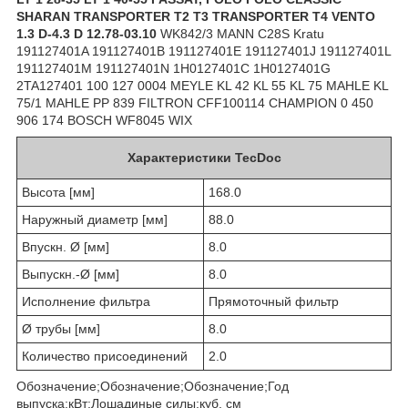
SHARAN TRANSPORTER T2 T3 TRANSPORTER T4 VENTO
1.3 D-4.3 D 12.78-03.10
WK842/3 MANN C28S Kratu
191127401A 191127401B 191127401E 191127401J 191127401L
191127401M 191127401N 1H0127401C 1H0127401G
2TA127401 100 127 0004 MEYLE KL 42 KL 55 KL 75 MAHLE KL
75/1 MAHLE PP 839 FILTRON CFF100114 CHAMPION 0 450
906 174 BOSCH WF8045 WIX
Характеристики TecDoc
Высота [мм]
168.0
Наружный диаметр [мм]
88.0
Впускн. Ø [мм]
8.0
Выпускн.-Ø [мм]
8.0
Исполнение фильтра
Прямоточный фильтр
Ø трубы [мм]
8.0
Количество присоединений
2.0
Обозначение;Обозначение;Обозначение;Год
выпуска;кВт;Лошадиные силы;куб. см