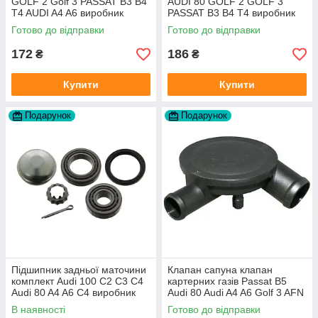
GOLF 2 Golf 3 PASSAT B3 B4
AUDI 80 GOLF 2 GOLF 3
T4 AUDI A4 A6 виробник
PASSAT B3 B4 T4 виробник
Topran Німеччина
TOPRAN Німеччина
Готово до відправки
Готово до відправки
172
186
₴
₴
Купити
Купити
Подарунок
Подарунок
Підшипник задньої маточини
Клапан сапуна клапан
комплект Audi 100 C2 C3 C4
картерних газів Passat B5
Audi 80 A4 A6 C4 виробник
Audi 80 Audi A4 A6 Golf 3 AFN
FAG
1Y AAZ 1Z AFF AEY AAZ AHB
В наявності
Готово до відправки
AHU