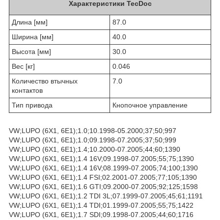
Характеристики TecDoc
Длина [мм]
87.0
Ширина [мм]
40.0
Высота [мм]
30.0
Вес [кг]
0.046
Количество втычных
7.0
контактов
Тип привода
Кнопочное управление
VW;LUPO (6X1, 6E1);1.0;10.1998-05.2000;37;50;997
VW;LUPO (6X1, 6E1);1.0;09.1998-07.2005;37;50;999
VW;LUPO (6X1, 6E1);1.4;10.2000-07.2005;44;60;1390
VW;LUPO (6X1, 6E1);1.4 16V;09.1998-07.2005;55;75;1390
VW;LUPO (6X1, 6E1);1.4 16V;08.1999-07.2005;74;100;1390
VW;LUPO (6X1, 6E1);1.4 FSI;02.2001-07.2005;77;105;1390
VW;LUPO (6X1, 6E1);1.6 GTI;09.2000-07.2005;92;125;1598
VW;LUPO (6X1, 6E1);1.2 TDI 3L;07.1999-07.2005;45;61;1191
VW;LUPO (6X1, 6E1);1.4 TDI;01.1999-07.2005;55;75;1422
VW;LUPO (6X1, 6E1);1.7 SDI;09.1998-07.2005;44;60;1716