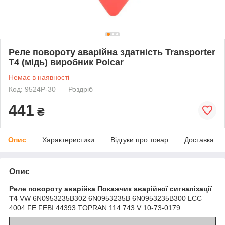
Реле повороту аварійна здатність Transporter
T4 (мідь) виробник Polcar
Немає в наявності
Код: 9524P-30
Роздріб
441
₴
Опис
Характеристики
Відгуки про товар
Доставка
Опис
Реле повороту аварійка Покажчик аварійної сигналізації
T4
VW 6N0953235B302 6N0953235B 6N0953235B300 LCC
4004 FE FEBI 44393 TOPRAN 114 743 V 10-73-0179