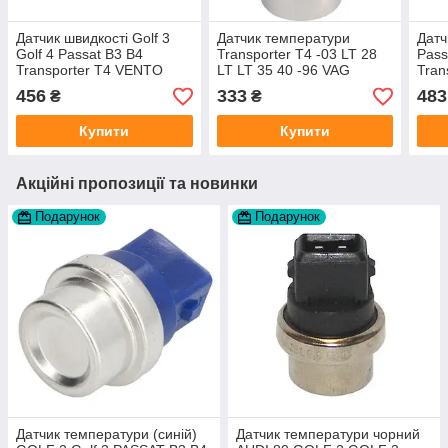
Датчик швидкості Golf 3
Датчик температури
Датч
Golf 4 Passat B3 B4
Transporter T4 -03 LT 28
Pass
Transporter T4 VENTO
LT LT 35 40 -96 VAG
Tran
виробник OSSCA
701919369C виробник
вир
456
333
483
₴
₴
Vernet Франція
Купити
Купити
Акційні пропозиції та новинки
Подарунок
Подарунок
Датчик температури (синій)
Датчик температури чорний