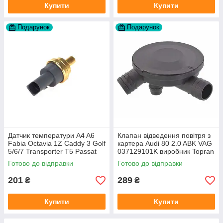
Купити
Купити
Подарунок
Подарунок
Датчик температури A4 A6
Клапан відведення повітря з
Fabia Octavia 1Z Caddy 3 Golf
картера Audi 80 2.0 ABK VAG
5/6/7 Transporter T5 Passat
037129101K виробник Topran
B6 (колір сірий)
Німеччина
Готово до відправки
Готово до відправки
201
289
₴
₴
Купити
Купити