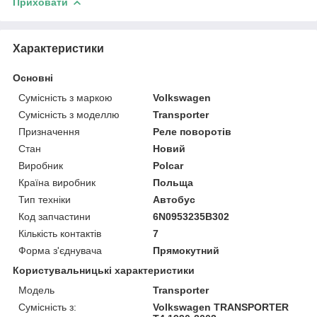
Приховати
Характеристики
Основні
Сумісність з маркою
Volkswagen
Сумісність з моделлю
Transporter
Призначення
Реле поворотів
Стан
Новий
Виробник
Polcar
Країна виробник
Польща
Тип техніки
Автобус
Код запчастини
6N0953235B302
Кількість контактів
7
Форма з'єднувача
Прямокутний
Користувальницькі характеристики
Модель
Transporter
Сумісність з:
Volkswagen TRANSPORTER