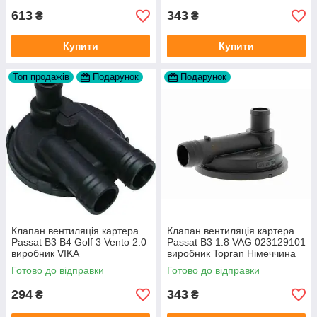
613
343
₴
₴
Купити
Купити
Топ продажів
Подарунок
Подарунок
Клапан вентиляція картера
Клапан вентиляція картера
Passat B3 B4 Golf 3 Vento 2.0
Passat B3 1.8 VAG 023129101
виробник VIKA
виробник Topran Німеччина
Готово до відправки
Готово до відправки
294
343
₴
₴