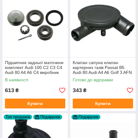
Підшипник задньої маточини
Клапан сапуна клапан
комплект Audi 100 C2 C3 C4
картерних газів Passat B5
Audi 80 A4 A6 C4 виробник
Audi 80 Audi A4 A6 Golf 3 AFN
FAG
1Y AAZ 1Z AFF AEY AAZ AHB
В наявності
Готово до відправки
AHU
613
343
₴
₴
Купити
Купити
Топ продажів
Подарунок
Подарунок