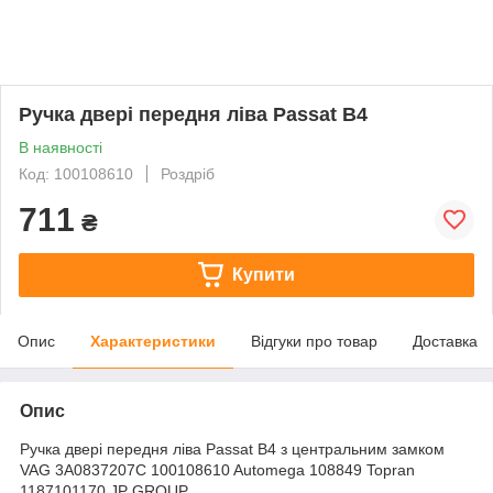
Ручка двері передня ліва Passat B4
В наявності
Код: 100108610
Роздріб
711
₴
Купити
Опис
Характеристики
Відгуки про товар
Доставка
Опис
Ручка двері передня ліва Passat B4 з центральним замком
VAG 3A0837207C 100108610 Automega 108849 Topran
1187101170 JP GROUP