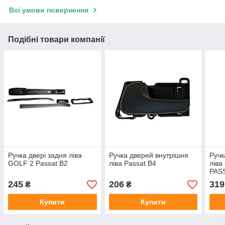
Всі умови повернення
Подібні товари компанії
Ручка двері задня ліва
Ручка дверей внутрішня
Ручк
GOLF 2 Passat B2
ліва Passat B4
ліва
PASS
рег
245
206
319
₴
₴
Купити
Купити