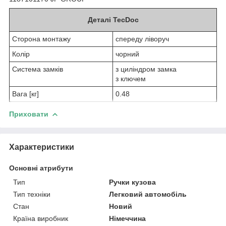
Деталі TecDoc
Сторона монтажу
спереду ліворуч
Колір
чорний
Система замків
з циліндром замка
з ключем
Вага [кг]
0.48
Приховати
Характеристики
Основні атрибути
Тип
Ручки кузова
Тип техніки
Легковий автомобіль
Стан
Новий
Країна виробник
Німеччина