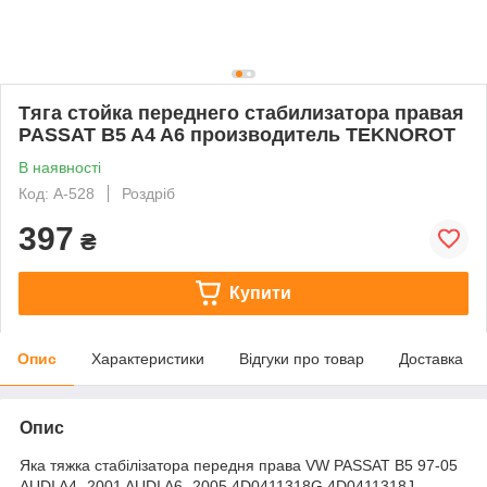
Тяга стойка переднего стабилизатора правая
PASSAT B5 A4 A6 производитель TEKNOROT
В наявності
Код: A-528
Роздріб
397
₴
Купити
Опис
Характеристики
Відгуки про товар
Доставка
Опис
Яка тяжка стабілізатора передня права VW PASSAT B5 97-05
AUDI A4 -2001 AUDI A6 -2005 4D0411318G 4D0411318J