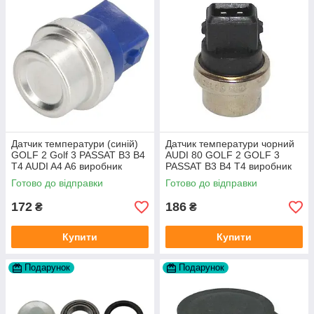
Датчик температури (синій)
Датчик температури чорний
GOLF 2 Golf 3 PASSAT B3 B4
AUDI 80 GOLF 2 GOLF 3
T4 AUDI A4 A6 виробник
PASSAT B3 B4 T4 виробник
Topran Німеччина
TOPRAN Німеччина
Готово до відправки
Готово до відправки
172
186
₴
₴
Купити
Купити
Подарунок
Подарунок