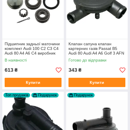
Підшипник задньої маточини
Клапан сапуна клапан
комплект Audi 100 C2 C3 C4
картерних газів Passat B5
Audi 80 A4 A6 C4 виробник
Audi 80 Audi A4 A6 Golf 3 AFN
FAG
1Y AAZ 1Z AFF AEY AAZ AHB
В наявності
Готово до відправки
AHU
613
343
₴
₴
Купити
Купити
Топ продажів
Подарунок
Подарунок