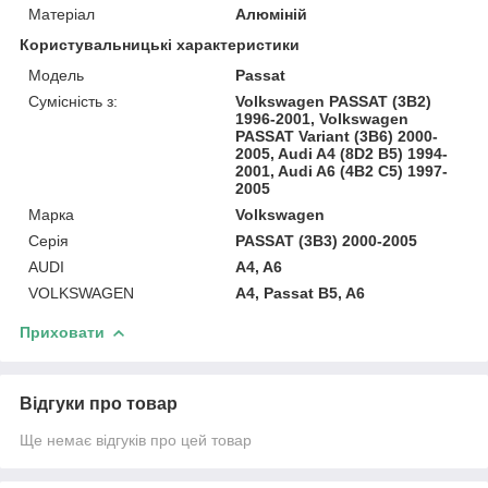
Матеріал
Алюміній
Користувальницькі характеристики
Модель
Passat
Сумісність з:
Volkswagen PASSAT (3B2)
1996-2001, Volkswagen
PASSAT Variant (3B6) 2000-
2005, Audi A4 (8D2 B5) 1994-
2001, Audi A6 (4B2 C5) 1997-
2005
Марка
Volkswagen
Серія
PASSAT (3B3) 2000-2005
AUDI
A4, A6
VOLKSWAGEN
A4, Passat B5, A6
Приховати
Відгуки про товар
Ще немає відгуків про цей товар