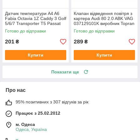
Датчик температури A4 A6
Клапан відведення повітря з
Fabia Octavia 1Z Caddy 3 Golf
картера Audi 80 2.0 ABK VAG
5/6/7 Transporter T5 Passat
037129101K виробник Topran
B6 (колір сірий)
Німеччина
Готово до відправки
Готово до відправки
201
289
₴
₴
Купити
Купити
Показати ще
Про нас
95% позитивних з 307 відгуків за рік
Працює з 25.02.2012
м. Одеса
Одеса, Україна