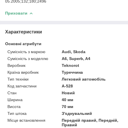
05.2005;132;180;2496
Приховати
Характеристики
Основні атрибути
Сумісність з маркою
Audi, Skoda
Сумісність з моделлю
A6, Superb, A4
Виробник
Teknorot
Країна виробник
Туреччина
Тип техніки
Легковий автомобіль
Код запчастини
A-528
Стан
Новий
Ширина
40 мм
Висота
70 мм
Тип штока
З'єднувальний
Місце встановлення
Передній правий, Передній,
Правий