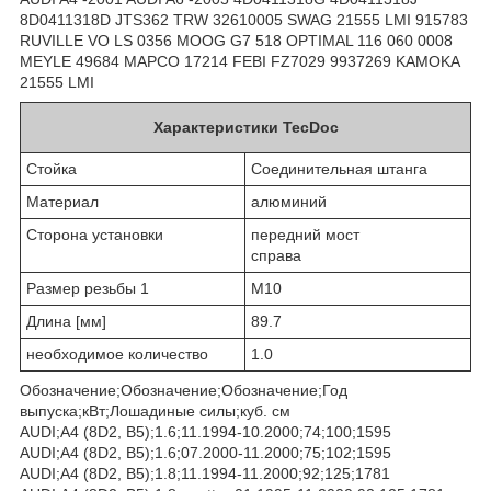
8D0411318D JTS362 TRW 32610005 SWAG 21555 LMI 915783
RUVILLE VO LS 0356 MOOG G7 518 OPTIMAL 116 060 0008
MEYLE 49684 MAPCO 17214 FEBI FZ7029 9937269 KAMOKA
21555 LMI
Характеристики TecDoc
Стойка
Соединительная штанга
Материал
алюминий
Сторона установки
передний мост
справа
Размер резьбы 1
M10
Длина [мм]
89.7
необходимое количество
1.0
Обозначение;Обозначение;Обозначение;Год
выпуска;кВт;Лошадиные силы;куб. см
AUDI;A4 (8D2, B5);1.6;11.1994-10.2000;74;100;1595
AUDI;A4 (8D2, B5);1.6;07.2000-11.2000;75;102;1595
AUDI;A4 (8D2, B5);1.8;11.1994-11.2000;92;125;1781