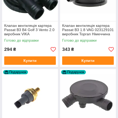
Клапан вентиляція картера
Клапан вентиляція картера
Passat B3 B4 Golf 3 Vento 2.0
Passat B3 1.8 VAG 023129101
виробник VIKA
виробник Topran Німеччина
Готово до відправки
Готово до відправки
294
343
₴
₴
Купити
Купити
Подарунок
Подарунок