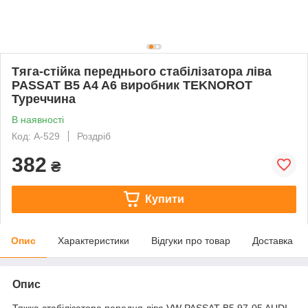
Тяга-стійка переднього стабілізатора ліва
PASSAT B5 A4 A6 виробник TEKNOROT
Туреччина
В наявності
Код: A-529
Роздріб
382
₴
Купити
Опис
Характеристики
Відгуки про товар
Доставка
Опис
Тяжка стабілізатора передня ліва VW PASSAT B5 97-05 AUDI