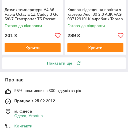
Датчик температури A4 A6
Клапан відведення повітря з
Fabia Octavia 1Z Caddy 3 Golf
картера Audi 80 2.0 ABK VAG
5/6/7 Transporter T5 Passat
037129101K виробник Topran
B6 (колір сірий)
Німеччина
Готово до відправки
Готово до відправки
201
289
₴
₴
Купити
Купити
Показати ще
Про нас
95% позитивних з 300 відгуків за рік
Працює з 25.02.2012
м. Одеса
Одеса, Україна
Контакти