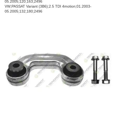
05.2005;120;163;2496
VW;PASSAT Variant (3B6);2.5 TDI 4motion;01.2003-
05.2005;132;180;2496