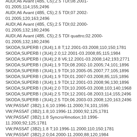
AUDI;A6 Avant (4B5, C5);2.5 TDI;08.2001-
01.2005;114;155;2496
AUDI;A6 Avant (4B5, C5);2.5 TDI;07.2002-
01.2005;120;163;2496
AUDI;A6 Avant (4B5, C5);2.5 TDI;02.2000-
01.2005;132;180;2496
AUDI;A6 Avant (4B5, C5);2.5 TDI quattro;02.2000-
01.2005;132;180;2496
SKODA;SUPERB I (3U4);1.8 T;12.2001-03.2008;110;150;1781
SKODA;SUPERB I (3U4);2.0;12.2001-03.2008;85;115;1984
SKODA;SUPERB I (3U4);2.8 V6;12.2001-03.2008;142;193;2771
SKODA;SUPERB I (3U4);1.9 TDI;08.2002-10.2005;74;101;1896
SKODA;SUPERB I (3U4);1.9 TDI;10.2005-05.2007;77;105;1896
SKODA;SUPERB I (3U4);1.9 TDI;01.2007-03.2008;85;115;1896
SKODA;SUPERB I (3U4);1.9 TDI;12.2001-03.2008;96;130;1896
SKODA;SUPERB I (3U4);2.0 TDI;10.2005-03.2008;103;140;1968
SKODA;SUPERB I (3U4);2.5 TDI;12.2001-08.2003;114;155;2496
SKODA;SUPERB I (3U4);2.5 TDI;06.2003-03.2008;120;163;2496
VW;PASSAT (3B2);1.6;10.1996-11.2000;74;101;1595
VW;PASSAT (3B2);1.8;10.1996-11.2000;92;125;1781
VW;PASSAT (3B2);1.8 Syncro/4motion;10.1996-
11.2000;92;125;1781
VW;PASSAT (3B2);1.8 T;10.1996-11.2000;110;150;1781
VW;PASSAT (3B2);2.0;04.2000-11.2000;88;120;1984