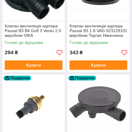
Клапан вентиляція картера
Клапан вентиляція картера
Passat B3 B4 Golf 3 Vento 2.0
Passat B3 1.8 VAG 023129101
виробник VIKA
виробник Topran Німеччина
Готово до відправки
Готово до відправки
294
343
₴
₴
Купити
Купити
Подарунок
Подарунок