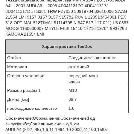
A4 —2001 AUDI A6 —2005 4D0411317G 4D0411317J
8D0411317D JTS361 TRW FZ7030 30919704 32610006 SWAG
21554 LMI 9157 9157 9157 915782 RUVIL 120513454001 PEX
518 OPTIMAL 518TIMAL 51114705 N 547 517 L17 021) LS 0357
MOOG 1160600007 MEYLE FEBI 15410 17216 19704 9937268
KAMOKA 21554 LMI
Характеристики TecDoc
Стойка
Соединительная штанга
Материал
алюминий
Сторона установки
передний мост
слева
Размер резьбы 1
M10
Длина [мм]
89.7
необходимое количество
1.0
Обозначение;Обозначение;Обозначение;Год
выпуска;кВт;Лошадиные силы;куб. см
AUDI;A4 (8D2, B5);1.6;11.1994-10.2000;74;100;1595