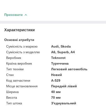
Приховати
Характеристики
Основні атрибути
Сумісність з маркою
Audi, Skoda
Сумісність з моделлю
A6, Superb, A4
Виробник
Teknorot
Країна виробник
Туреччина
Тип техніки
Легковий автомобіль
Стан
Новий
Код запчастини
A-529
Місце встановлення
Передній лівий
Ширина
40 мм
Висота
70 мм
Тип штока
З'єднувальний