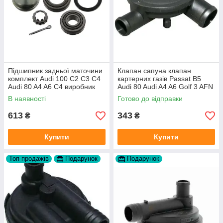
Підшипник задньої маточини
Клапан сапуна клапан
комплект Audi 100 C2 C3 C4
картерних газів Passat B5
Audi 80 A4 A6 C4 виробник
Audi 80 Audi A4 A6 Golf 3 AFN
FAG
1Y AAZ 1Z AFF AEY AAZ AHB
В наявності
Готово до відправки
AHU
613
343
₴
₴
Купити
Купити
Топ продажів
Подарунок
Подарунок