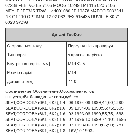
02238 FEBI VO ES 7106 MOOG 10249 LMI 116 020 7106
MEYLE JTE345 TRW 1144601080 JP 19878 MAPCO 5032341
NK G1 110 OPTIMAL 12 02 062 PEX 915435 RUVILLE 30 71
0023 SWAG
Деталі TecDoc
Сторона монтажу
Передня вісь праворуч
Тип нарізі
з правою наріззю
Внутрішня нарізь [мм]
M14X1,5
Розмір нарізі
M14
Довжина [мм]
74.0
Обозначение;Обозначение;Обозначение;Год
выпуска;кВт;Лошадиные силы;куб. см
SEAT;CORDOBA (6K1, 6K2);1.4 i;06.1994-06.1999;44;60;1390
SEAT;CORDOBA (6K1, 6K2);1.6 i;05.1994-06.1999;55;75;1595
SEAT;CORDOBA (6K1, 6K2);1.6 i;02.1993-06.1999;55;75;1598
SEAT;CORDOBA (6K1, 6K2);1.6 i;07.1996-10.1999;74;101;1595
SEAT;CORDOBA (6K1, 6K2);1.8 i;02.1993-06.1999;66;90;1781
SEAT;CORDOBA (6K1, 6K2);1.8 i 16V;10.1993-