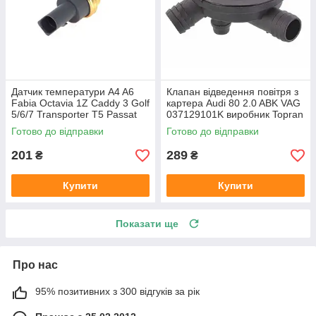
Датчик температури A4 A6
Клапан відведення повітря з
Fabia Octavia 1Z Caddy 3 Golf
картера Audi 80 2.0 ABK VAG
5/6/7 Transporter T5 Passat
037129101K виробник Topran
B6 (колір сірий)
Німеччина
Готово до відправки
Готово до відправки
201
289
₴
₴
Купити
Купити
Показати ще
Про нас
95% позитивних з 300 відгуків за рік