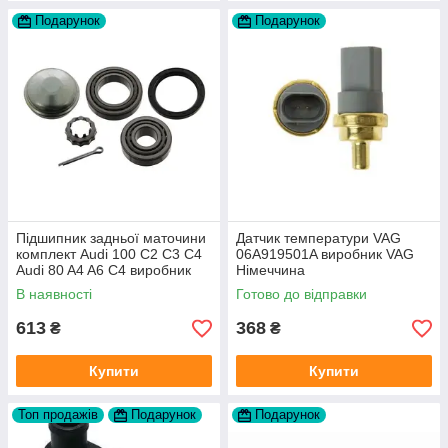
Подарунок
Подарунок
Підшипник задньої маточини
Датчик температури VAG
комплект Audi 100 C2 C3 C4
06A919501A виробник VAG
Audi 80 A4 A6 C4 виробник
Німеччина
FAG
В наявності
Готово до відправки
613
368
₴
₴
Купити
Купити
Топ продажів
Подарунок
Подарунок