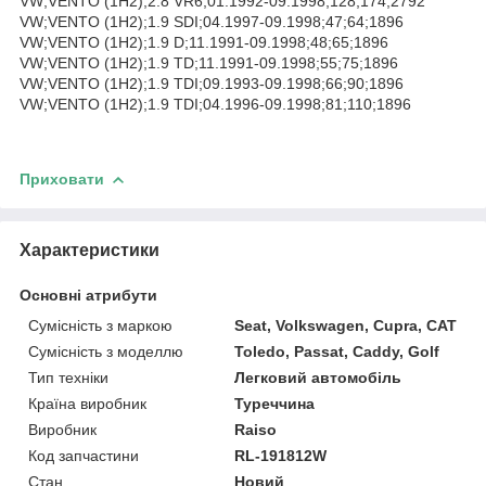
VW;VENTO (1H2);2.8 VR6;01.1992-09.1998;128;174;2792
VW;VENTO (1H2);1.9 SDI;04.1997-09.1998;47;64;1896
VW;VENTO (1H2);1.9 D;11.1991-09.1998;48;65;1896
VW;VENTO (1H2);1.9 TD;11.1991-09.1998;55;75;1896
VW;VENTO (1H2);1.9 TDI;09.1993-09.1998;66;90;1896
VW;VENTO (1H2);1.9 TDI;04.1996-09.1998;81;110;1896
Приховати
Характеристики
Основні атрибути
Сумісність з маркою
Seat, Volkswagen, Cupra, CAT
Сумісність з моделлю
Toledo, Passat, Caddy, Golf
Тип техніки
Легковий автомобіль
Країна виробник
Туреччина
Виробник
Raiso
Код запчастини
RL-191812W
Стан
Новий