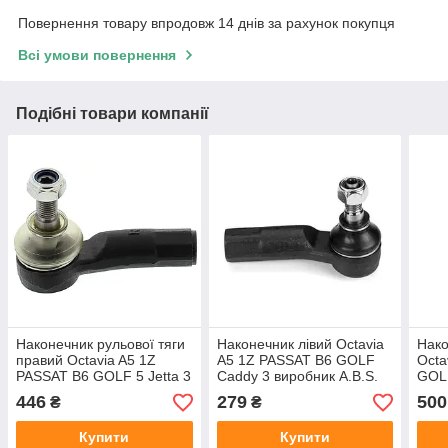
Повернення товару впродовж 14 днів за рахунок покупця
Всі умови повернення
Подібні товари компанії
Наконечник рульової тяги
Наконечник лівий Octavia
Нако
правий Octavia A5 1Z
A5 1Z PASSAT B6 GOLF
Octa
PASSAT B6 GOLF 5 Jetta 3
Caddy 3 виробник A.B.S.
GOLF
Caddy 3 виробник Mapco
Moo
446
279
500
₴
₴
Німеччина
Купити
Купити