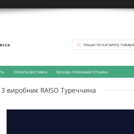
есса
ать
Оплата Доставка
Брэнды Описание Отзывы
 3 виробник RAISO Туреччина