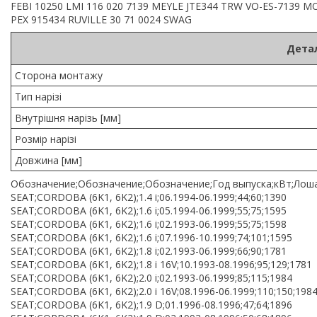
FEBI 10250 LMI 116 020 7139 MEYLE JTE344 TRW VO-ES-7139 
PEX 915434 RUVILLE 30 71 0024 SWAG
Детал
Сторона монтажу
Тип нарізі
Внутрішня нарізь [мм]
Розмір нарізі
Довжина [мм]
Обозначение;Обозначение;Обозначение;Год выпуска;кВт;Лоша
SEAT;CORDOBA (6K1, 6K2);1.4 i;06.1994-06.1999;44;60;1390
SEAT;CORDOBA (6K1, 6K2);1.6 i;05.1994-06.1999;55;75;1595
SEAT;CORDOBA (6K1, 6K2);1.6 i;02.1993-06.1999;55;75;1598
SEAT;CORDOBA (6K1, 6K2);1.6 i;07.1996-10.1999;74;101;1595
SEAT;CORDOBA (6K1, 6K2);1.8 i;02.1993-06.1999;66;90;1781
SEAT;CORDOBA (6K1, 6K2);1.8 i 16V;10.1993-08.1996;95;129;1781
SEAT;CORDOBA (6K1, 6K2);2.0 i;02.1993-06.1999;85;115;1984
SEAT;CORDOBA (6K1, 6K2);2.0 i 16V;08.1996-06.1999;110;150;198
SEAT;CORDOBA (6K1, 6K2);1.9 D;01.1996-08.1996;47;64;1896