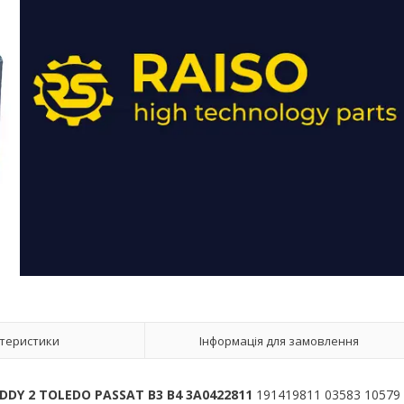
теристики
Інформація для замовлення
DDY 2 TOLEDO PASSAT B3 B4 3A0422811
191419811 03583 10579