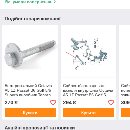
Всі умови повернення
Подібні товари компанії
Болт розвальний Octavia
Сайлентблок заднього
Сайл
A5 1Z Passat B6 Golf 5/6
важеля внутрішній Octavia
попе
Superb виробник Topran
A5 1Z Passat B6 Golf 5
зовн
Німеччина
виробник Original Birth
Octa
270
294
309
₴
₴
Італія
виро
Купити
Купити
Акційні пропозиції та новинки