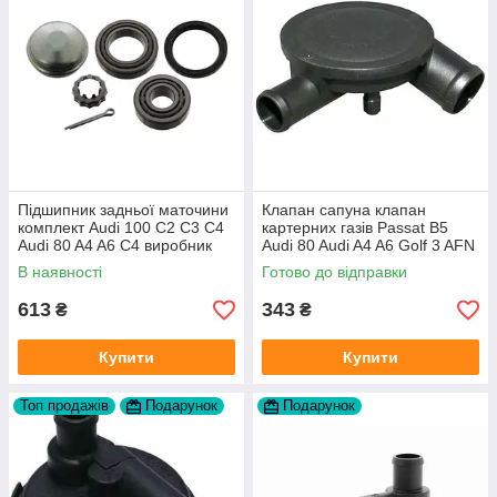
Підшипник задньої маточини
Клапан сапуна клапан
комплект Audi 100 C2 C3 C4
картерних газів Passat B5
Audi 80 A4 A6 C4 виробник
Audi 80 Audi A4 A6 Golf 3 AFN
FAG
1Y AAZ 1Z AFF AEY AAZ AHB
В наявності
Готово до відправки
AHU
613
343
₴
₴
Купити
Купити
Топ продажів
Подарунок
Подарунок