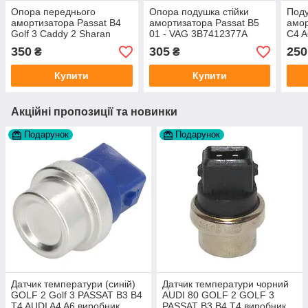
Опора переднього
Опора подушка стійки
Поду
амортизатора Passat B4
амортизатора Passat B5
амор
Golf 3 Caddy 2 Sharan
01 - VAG 3B7412377A
C4 A
виробник Magnum
виробник Польща
Італ
350
305
250
₴
₴
Technology
Купити
Купити
Акційні пропозиції та новинки
Подарунок
Подарунок
Датчик температури (синій)
Датчик температури чорний
GOLF 2 Golf 3 PASSAT B3 B4
AUDI 80 GOLF 2 GOLF 3
T4 AUDI A4 A6 виробник
PASSAT B3 B4 T4 виробник