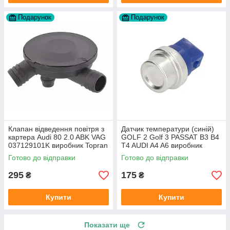
Подарунок
Подарунок
Клапан відведення повітря з
Датчик температури (синій)
картера Audi 80 2.0 ABK VAG
GOLF 2 Golf 3 PASSAT B3 B4
037129101K виробник Topran
T4 AUDI A4 A6 виробник
Німеччина
Topran Німеччина
Готово до відправки
Готово до відправки
295
175
₴
₴
Купити
Купити
Показати ще