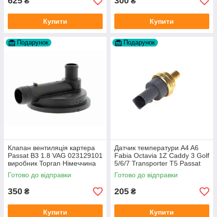
625
300
₴
₴
Купити
Купити
Подарунок
Подарунок
Клапан вентиляція картера
Датчик температури A4 A6
Passat B3 1.8 VAG 023129101
Fabia Octavia 1Z Caddy 3 Golf
виробник Topran Німеччина
5/6/7 Transporter T5 Passat
B6 (колір сірий)
Готово до відправки
Готово до відправки
350
205
₴
₴
Купити
Купити