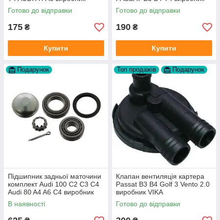
Topran Німеччина
TOPRAN Німеччина
Готово до відправки
Готово до відправки
175
190
₴
₴
Купити
Купити
Подарунок
Топ продажів
Подарунок
Підшипник задньої маточини
Клапан вентиляція картера
комплект Audi 100 C2 C3 C4
Passat B3 B4 Golf 3 Vento 2.0
Audi 80 A4 A6 C4 виробник
виробник VIKA
FAG
В наявності
Готово до відправки