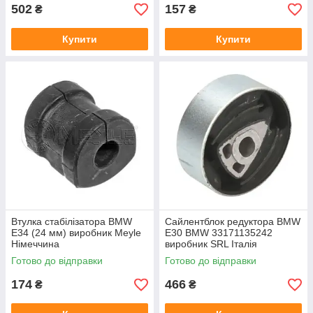
502
157
₴
₴
Купити
Купити
Втулка стабілізатора BMW
Сайлентблок редуктора BMW
E34 (24 мм) виробник Meyle
E30 BMW 33171135242
Німеччина
виробник SRL Італія
Готово до відправки
Готово до відправки
174
466
₴
₴