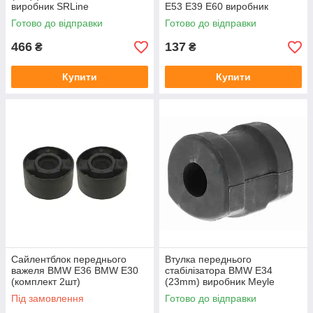
виробник SRLine
E53 E39 E60 виробник
SRLine
Готово до відправки
Готово до відправки
466
137
₴
₴
Купити
Купити
Сайлентблок переднього
Втулка переднього
важеля BMW E36 BMW E30
стабілізатора BMW E34
(комплект 2шт)
(23mm) виробник Meyle
Німеччина
Під замовлення
Готово до відправки