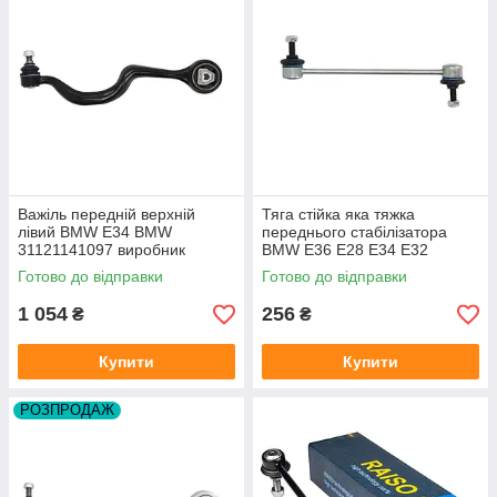
Важіль передній верхній
Тяга стійка яка тяжка
лівий BMW E34 BMW
переднього стабілізатора
31121141097 виробник
BMW E36 E28 E34 E32
FORTUNE LINE Польща
виробник TEKNOROT Турция
Готово до відправки
Готово до відправки
1 054
256
₴
₴
Купити
Купити
РОЗПРОДАЖ