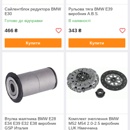
Сайлентблок редуктора BMW
Рульова тяга BMW E39
E30
виробник A.B.S.
Готово до відправки
В наявності
466
343
₴
₴
Купити
Купити
Втулка маятника BMW E28
Комплект зчеплення BMW
E34 E39 E32 E38 виробник
M52 M54 2.0-2.5 виробник
GSP Италия
LUK Німеччина