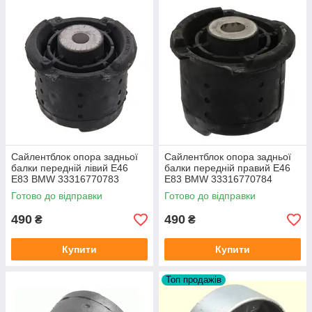
Сайлентблок опора задньої
Сайлентблок опора задньої
балки передній лівий E46
балки передній правий E46
E83 BMW 33316770783
E83 BMW 33316770784
Optimal Німеччина
Optimal Німеччина
Готово до відправки
Готово до відправки
490
490
₴
₴
Купити
Купити
Топ продажів