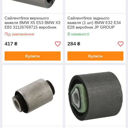
Сайлентблок верхнього
Сайлентблок заднього
важеля BMW X5 E53 BMW X3
важеля (1 шт) BMW E32 E34
E83 31126769715 виробник
E28 виробник JP GROUP
KAUTEK
Під замовлення
В наявності
417
284
₴
₴
Купити
Купити