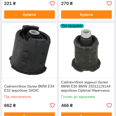
221
270
₴
₴
Купити
Купити
Топ продажів
Сайлентблок задньої балки
Сайлентблок балки BMW E34
BMW E30 BMW 33311129144
E32 виробник SASIC
виробник Optimal Німеччина
Під замовлення
Готово до відправки
662
466
₴
₴