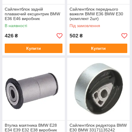
Сайлентблок задній
Сайлентблок переднього
плаваючий ексцентрик BMW
важеля BMW E36 BMW E30
E36 E46 виробник
(комплект 2шт)
REINHOCH
В наявності
Під замовлення
426
502
₴
₴
Купити
Купити
Втулка маятника BMW E28
Сайлентблок редуктора BMW
E34 E39 E32 E38 виробник
E30 BMW 33171135242