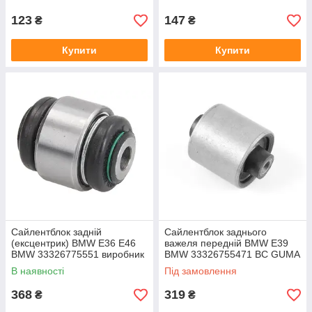
123
147
₴
₴
Купити
Купити
Сайлентблок задній
Сайлентблок заднього
(ексцентрик) BMW E36 E46
важеля передній BMW E39
BMW 33326775551 виробник
BMW 33326755471 BC GUMA
Goodrem
Польща
В наявності
Під замовлення
368
319
₴
₴