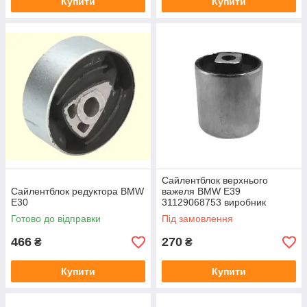
Купити
Купити
Сайлентблок верхнього
Сайлентблок редуктора BMW
важеля BMW E39
E30
31129068753 виробник
KAUTEK
Готово до відправки
Під замовлення
466
270
₴
₴
Купити
Купити