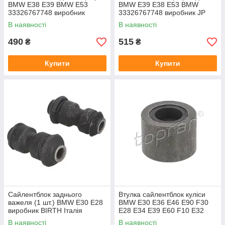
BMW E38 E39 BMW E53
BMW E39 E38 E53 BMW
33326767748 виробник
33326767748 виробник JP
Польща
GROUP Данія
В наявності
В наявності
490
515
₴
₴
Купити
Купити
Сайлентблок заднього
Втулка сайлентблок куліси
важеля (1 шт.) BMW E30 E28
BMW E30 E36 E46 E90 F30
виробник BIRTH Італія
E28 E34 E39 E60 F10 E32
E38 E65
В наявності
В наявності