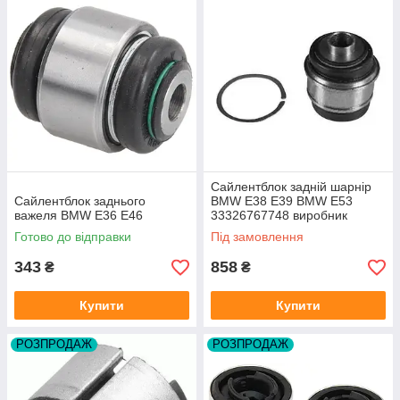
Сайлентблок задній шарнір
Сайлентблок заднього
BMW E38 E39 BMW E53
важеля BMW E36 E46
33326767748 виробник
MOOG Німеччина
Готово до відправки
Під замовлення
343
858
₴
₴
Купити
Купити
РОЗПРОДАЖ
РОЗПРОДАЖ