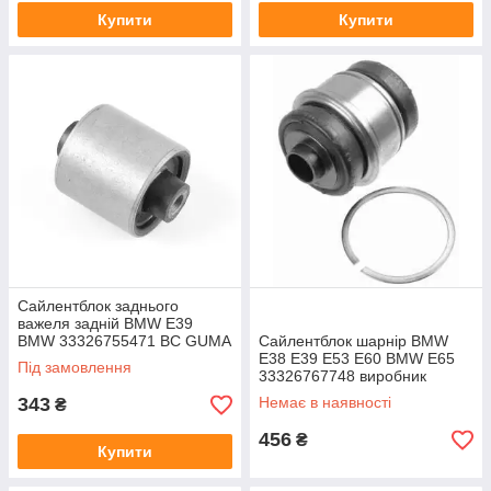
Купити
Купити
Сайлентблок заднього
важеля задній BMW E39
BMW 33326755471 BC GUMA
Сайлентблок шарнір BMW
Польща
E38 E39 E53 E60 BMW E65
Під замовлення
33326767748 виробник
MAPCO Німеччина
343
Немає в наявності
₴
456
₴
Купити