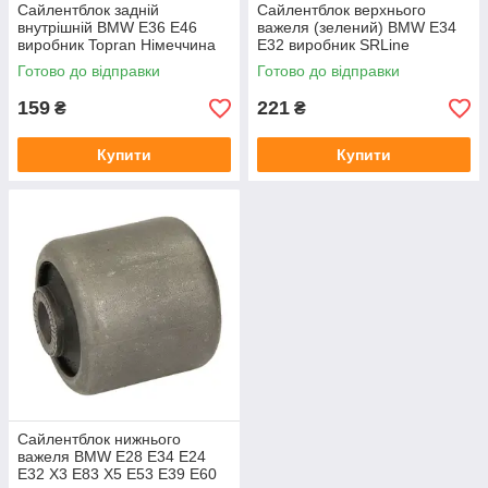
Сайлентблок задній
Сайлентблок верхнього
внутрішній BMW E36 E46
важеля (зелений) BMW E34
виробник Topran Німеччина
E32 виробник SRLine
Готово до відправки
Готово до відправки
159
221
₴
₴
Купити
Купити
Сайлентблок нижнього
важеля BMW E28 E34 E24
E32 X3 E83 X5 E53 E39 E60