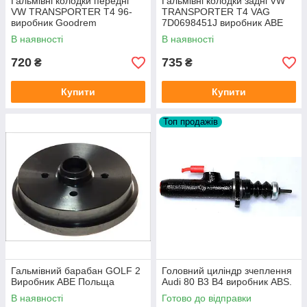
Гальмівні колодки передні
Гальмівні колодки задні VW
VW TRANSPORTER T4 96-
TRANSPORTER T4 VAG
виробник Goodrem
7D0698451J виробник ABE
Польща
В наявності
В наявності
720
735
₴
₴
Купити
Купити
Топ продажів
Гальмівний барабан GOLF 2
Головний циліндр зчеплення
Виробник ABE Польща
Audi 80 B3 B4 виробник ABS.
В наявності
Готово до відправки