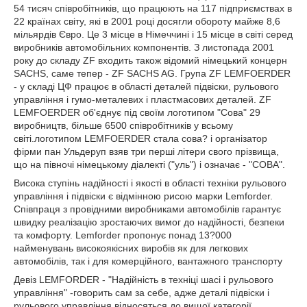
54 тисяч співробітників, що працюють на 117 підприємствах в
22 країнах світу, які в 2001 році досягли обороту майже 8,6
мільярдів Євро. Це 3 місце в Німеччині і 15 місце в світі серед
виробників автомобільних компонентів. З листопада 2001
року до складу ZF входить також відомий німецький концерн
SACHS, саме тепер - ZF SACHS AG. Група ZF LEMFOERDER
- у складі ЦФ працює в області деталей підвіски, рульового
управління і гумо-металевих і пластмасових деталей. ZF
LEMFOERDER об'єднує під своїм логотипом "Сова" 29
виробництв, більше 6500 співробітників у всьому
світі.логотипом LEMFOERDER стала сова? і організатор
фірми пан Ульдеруп взяв три перші літери свого прізвища,
що на півночі німецькому діалекті ("уль") і означає - "СОВА".
Висока ступінь надійності і якості в області техніки рульового
управління і підвіски є відмінною рисою марки Lemforder.
Співпраця з провідними виробниками автомобілів гарантує
швидку реалізацію зростаючих вимог до надійності, безпеки
та комфорту. Lemforder пропонує понад 13?000
найменувань високоякісних виробів як для легкових
автомобілів, так і для комерційного, вантажного транспорту
Девіз LEMFORDER - "Надійність в техніці шасі і рульового
управління" -говорить сам за себе, адже деталі підвіски і
рульового управління відносяться до вищої категорії