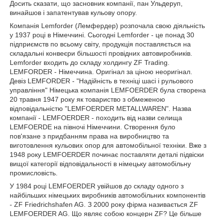
Досить сказати, що засновник компанії, пан Ульдеруп,
винайшов і запатентував кульову опору.
Компанія Lemforder (Лемфердер) розпочала свою діяльність
у 1937 році в Німеччині. Сьогодні Lemforder - це понад 30
підприємств по всьому світу, продукція поставляється на
складальні конвеєри більшості провідних автовиробників.
Lemforder входить до складу холдингу ZF Trading.
LEMFORDER - Німеччина. Оригінал за ціною неоригінал.
Девіз LEMFORDER - "Надійність в техніці шасі і рульового
управління" Німецька компанія LEMFOERDER була створена
20 травня 1947 року як товариство з обмеженою
відповідальністю "LEMFOERDER METALLWAREN". Назва
компанії - LEMFOERDER - походить від назви селища
LEMFOERDE на півночі Німеччини. Створення було
пов'язане з придбанням права на виробництво та
виготовлення кульових опор для автомобільної техніки. Вже з
1948 року LEMFOERDER починає поставляти деталі підвіски
вищої категорії відповідальності в німецьку автомобільну
промисловість.
У 1984 році LEMFOERDER увійшов до складу одного з
найбільших німецьких виробників автомобільних компонентів
- ZF Friedrichshafen AG. З 2000 року фірма називається ZF
LEMFOERDER AG. Що являє собою концерн ZF? Це більше