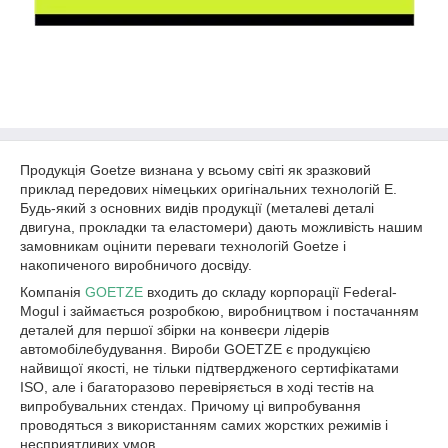
Продукція Goetze визнана у всьому світі як зразковий
приклад передових німецьких оригінальних технологій Е.
Будь-який з основних видів продукції (металеві деталі
двигуна, прокладки та еластомери) дають можливість нашим
замовникам оцінити переваги технологій Goetze і
накопиченого виробничого досвіду.
Компанія
GOETZE
входить до складу корпорації Federal-
Mogul і займається розробкою, виробництвом і постачанням
деталей для першої збірки на конвеєри лідерів
автомобілебудування. Вироби GOETZE є продукцією
найвищої якості, не тільки підтвердженого сертифікатами
ISO, але і багаторазово перевіряється в ході тестів на
випробувальних стендах. Причому ці випробування
проводяться з використанням самих жорстких режимів і
несприятливих умов