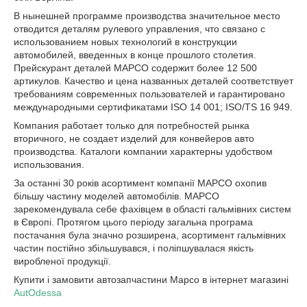
В нынешней программе производства значительное место
отводится деталям рулевого управления, что связано с
использованием новых технологий в конструкции
автомобилей, введенных в конце прошлого столетия.
Прейскурант деталей MAPCO содержит более 12 500
артикулов. Качество и цена названных деталей соответствует
требованиям современных пользователей и гарантировано
международными сертификатами ISO 14 001; ISO/TS 16 949.
Компания работает только для потребностей рынка
вторичного, не создает изделий для конвейеров авто
производства. Каталоги компании характерны удобством
использования.
За останні 30 років асортимент компанії MAPCO охопив
більшу частину моделей автомобілів. MAPCO
зарекомендувала себе фахівцем в області гальмівних систем
в Європі. Протягом цього періоду загальна програма
постачання була значно розширена, асортимент гальмівних
частин постійно збільшувався, і поліпшувалася якість
виробленої продукції.
Купити і замовити автозапчастини Mapco в інтернет магазині
AutOdessa