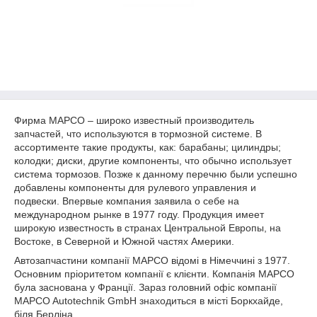
Фирма MAPCO – широко известный производитель
запчастей, что используются в тормозной системе. В
ассортименте такие продукты, как: барабаны; цилиндры;
колодки; диски, другие компоненты, что обычно использует
система тормозов. Позже к данному перечню были успешно
добавлены компоненты для рулевого управления и
подвески. Впервые компания заявила о себе на
международном рынке в 1977 году. Продукция имеет
широкую известность в странах Центральной Европы, на
Востоке, в Северной и Южной частях Америки.
Автозапчастини компанії MAPCO відомі в Німеччині з 1977.
Основним пріоритетом компанії є клієнти. Компанія MAPCO
була заснована у Франції. Зараз головний офіс компанії
MAPCO Autotechnik GmbH знаходиться в місті Боркхайде,
біля Берліна.