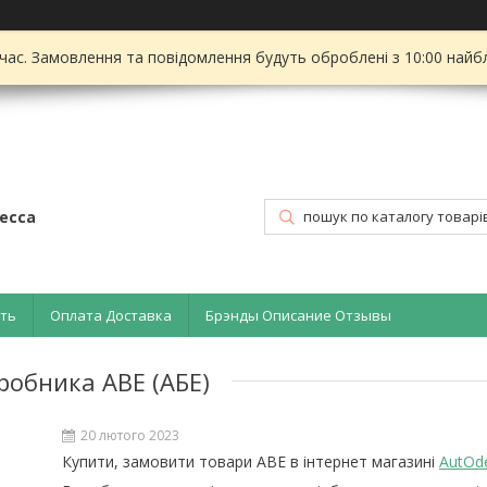
 час. Замовлення та повідомлення будуть оброблені з 10:00 найбл
есса
ать
Оплата Доставка
Брэнды Описание Отзывы
робника ABE (АБЕ)
20 лютого 2023
Купити, замовити товари ABE в інтернет магазині
AutOd