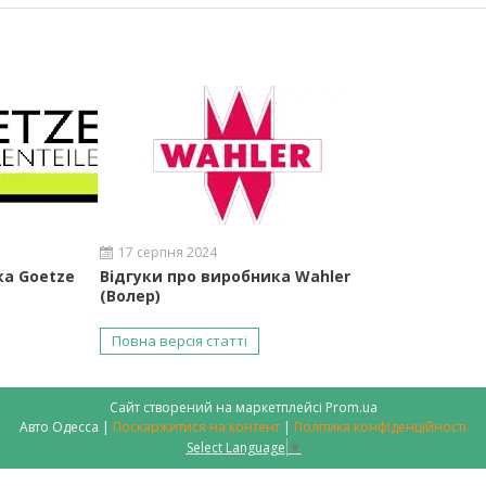
17 серпня 2024
ка Goetze
Відгуки про виробника Wahler
(Волер)
Повна версія статті
Сайт створений на маркетплейсі
Prom.ua
Авто Одесса |
Поскаржитися на контент
|
Політика конфіденційності
Select Language
▼