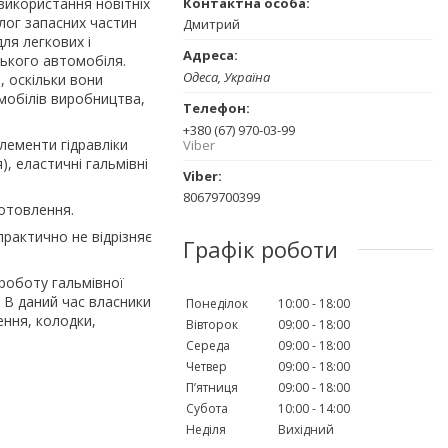
використання новітніх
лог запасних частин
Дмитрий
ля легкових і
ського автомобіля.
Одеса, Україна
, оскільки вони
омобілів виробництва,
+380 (67) 970-03-99
елементи гідравліки
Viber
), еластичні гальмівні
80679700399
готовлення.
практично не відрізняє
Графік роботи
 роботу гальмівної
. В даний час власники
Понеділок
10:00
18:00
ення, колодки,
Вівторок
09:00
18:00
Середа
09:00
18:00
Четвер
09:00
18:00
Пʼятниця
09:00
18:00
Субота
10:00
14:00
Неділя
Вихідний