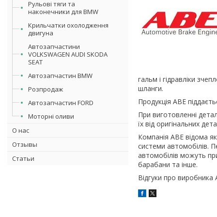
Рульові тяги та
наконечники для BMW
Крильчатки охолодження
двигуна
Автозапчастини
VOLKSWAGEN AUDI SKODA
SEAT
Автозапчастин BMW
гальм і гідравліки зчеп
шланги.
Розпродаж
Продукція ABE піддаєть
Автозапчастин FORD
При виготовленні детал
Моторні оливи
їх від оригінальних дет
О нас
Компанія ABE відома як
Отзывы
системи автомобілів. П
автомобілів можуть при
Статьи
барабани та інше.
Відгуки про виробника 