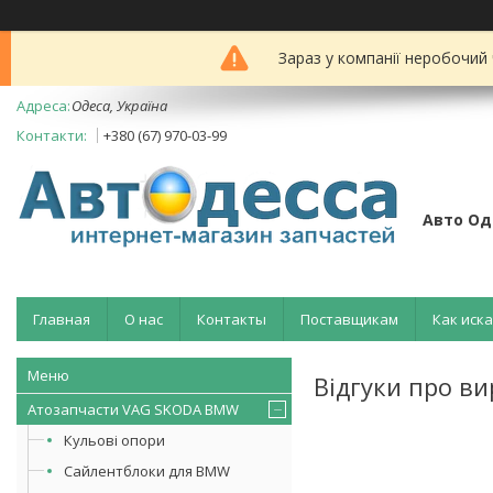
Зараз у компанії неробочий
Одеса, Україна
+380 (67) 970-03-99
Авто Од
Главная
О нас
Контакты
Поставщикам
Как иск
Відгуки про ви
Атозапчасти VAG SKODA BMW
Кульові опори
Сайлентблоки для BMW