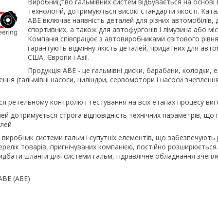
Виробництво гальмівних систем відбувається на основі 
технологій, дотримуються високі стандарти якості. Ката
ABE включає наявність деталей для різних автомобілів, д
спортивних, а також для автофургонів і лімузина або мі
Компанія співпрацює з автовиробниками світового рівня
гарантують відмінну якість деталей, придатних для авт
США, Європи і Азії.
Продукція ABE - це гальмівні диски, барабани, колодки, 
лення (гальмівні насоси, циліндри, сервомотори і насоси зчеплення
ся ретельному контролю і тестування на всіх етапах процесу ви
ей дотримується строга відповідність технічних параметрів, що 
алей
 виробник системи гальм і супутніх елементів, що забезпечують
ерелік товарів, пригнічуваних компанією, постійно розширюється
дбати шланги для системи гальм, гідравлічне обладнання зчепл
ABE (АБЕ)