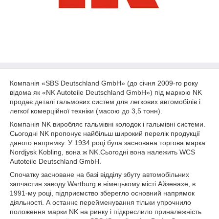
Компанія «SBS Deutschland GmbH» (до січня 2009-го року
відома як «NK Autoteile Deutschland GmbH») під маркою NK
продає деталі гальмових систем для легкових автомобілів і
легкої комерційної техніки (масою до 3,5 тонн).
Компанія NK виробляє гальмівні колодок і гальмівні системи.
Сьогодні NK пропонує найбільш широкий перелік продукції
даного напрямку. У 1934 році була заснована торгова марка
Nordjysk Kobling, вона ж NK.Сьогодні вона належить WCS
Autoteile Deutschland GmbH.
Спочатку засноване на базі відділу збуту автомобільних
запчастин заводу Wartburg в німецькому місті Айзенахе, в
1991-му році, підприємство зберегло основний напрямок
діяльності. А останнє перейменування тільки упрочнило
положення марки NK на ринку і підкреслило приналежність