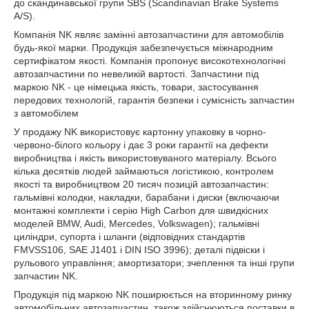
до скандинавської групи SBS (Scandinavian Brake Systems
A/S).
Компанія NK являє замінні автозапчастини для автомобілів
будь-якої марки. Продукція забезпечується міжнародним
сертифікатом якості. Компанія пропонує високотехнологічні
автозапчастини по невеликій вартості. Запчастини під
маркою NK - це німецька якість, товари, застосування
передових технологій, гарантія безпеки і сумісність запчастин
з автомобілем
У продажу NK використовує картонну упаковку в чорно-
червоно-білого кольору і дає 3 роки гарантії на дефекти
виробництва і якість використовуваного матеріалу. Всього
кілька десятків людей займаються логістикою, контролем
якості та виробництвом 20 тисяч позицій автозапчастин:
гальмівні колодки, накладки, барабани і диски (включаючи
монтажні комплекти і серію High Carbon для швидкісних
моделей BMW, Audi, Mercedes, Volkswagen); гальмівні
циліндри, супорта і шланги (відповідних стандартів
FMVSS106, SAE J1401 і DIN ISO 3996); деталі підвіски і
рульового управління; амортизатори; зчеплення та інші групи
запчастин NK.
Продукція під маркою NK поширюється на вторинному ринку
автомобільних автозапчастин, також здійснюються поставки в