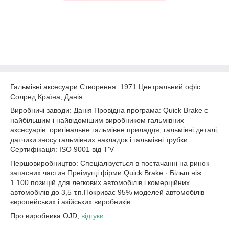
Гальмівні аксесуари Створення: 1971 Центральний офіс:
Солред Країна, Данія
Виробничі заводи: Данія Провідна програма: Quick Brake є
найбільшим і найвідомішим виробником гальмівних
аксесуарів: оригінальне гальмівне приладдя, гальмівні деталі,
датчики зносу гальмівних накладок і гальмівні трубки.
Сертифікація: ISO 9001 від T'V
Першовиробництво: Спеціалізується в постачанні на ринок
запасних частин.Преімущі фірми Quick Brake:· Більш ніж
1.100 позицій для легкових автомобілів і комерційних
автомобілів до 3,5 т.п.Покриває 95% моделей автомобілів
європейських і азійських виробників.
Про виробника OJD,
відгуки